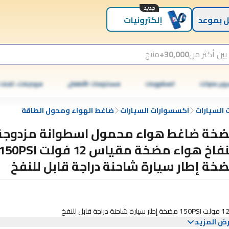
جديد
 بموعد
إلكترونيات
بين أكثر من
30,000+
منتج
وبر ماركت
المشروبات
مستلزمات الأطفال
موبايلات، تابلت
السيارات
اكسسوارات السيارات
ضاغط الهواء ومحول الطاقة
خة ضاغط هواء محمول اسطوانة مزدوجة
منفاخ هواء مضخة مقياس 12 فولت 50PSI
خة إطار سيارة شاحنة دراجة قابل للنفخ
ض المزيد