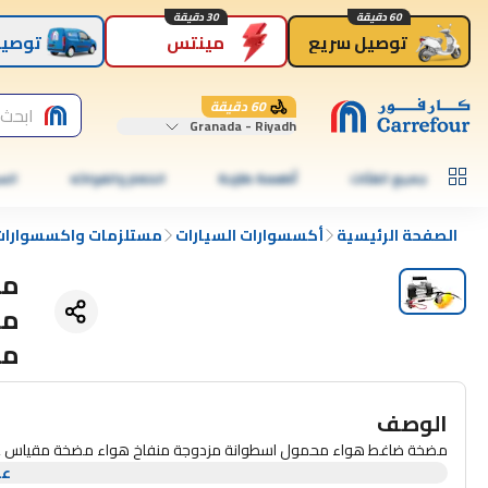
60 دقيقة
30 دقيقة
توصيل سريع
مينتس
توصيل
60 دقيقة
ابحث 
Granada - Riyadh
جميع الفئات
أطعمة طازجة
الخضار والفواكه
الس
الصفحة الرئيسية
أكسسوارات السيارات
مستلزمات واكسسوارات 
مض
مض
الوصف
مضخة ضاغط هواء محمول اسطوانة مزدوجة منفاخ هواء مضخة مقياس 12 فولت 150PSI مضخة إطار سيارة شاحنة دراجة قابل للنفخ
عر