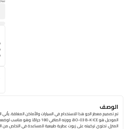
شامل
أ
م
الوصف
تم تصميم معطر الجو هذا للاستخدام في السيارات والأماكن المغلقة. يأتي
الموديل هو BO-03 B-K ICE، ووزنه ال
المنزل. تحتوي تركيبته على زيوت عطرية طبيعية للمساعدة في التخلص من الروا