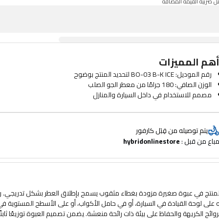
 ضريبة القيمة المضافة
هم المميزات
رقم الموديل: BO-03 B-K ICE لتحديد المنتج بوضوح
الوزن الصافي: 180 جرامًا من معطر الجو الصلب
مصمم للاستخدام في داخل السيارة والمنازل
معطر جو على شكل وعاء بغطاء مثقوب قابل للفك والتركيب
يسمح الغطاء بالتحكم في إطلاق العطر عن طريق تعديل فتحته
يستخدم زيوتًا عطرية طبيعية كمصدر للعطر
يتم توصيله من قِبَل كارفور
لا يحتاج إلى كهرباء أو بطاريات أو عبوات إعادة تعبئة
باع من قبل : 
hybridonlinestore
حجم صغير يناسب لوحة القيادة في السيارة أو حامل الأكواب أو الأسطح المستوي
يساعد شكله الصلب على تقليل خطر التسرب أو الانسكاب
مناسب للسيارات والمكاتب وغرف النوم والغرف الصغيرة
يساعد على تقليل الروائح الشائعة الناتجة عن الدخان أو الطعام أو الرطوبة
سهل الاستخدام ولا يتطلب أي تركيب
 المنتج في عبوة صغيرة مزودة بغطاء مثقوب يسمح بإطلاق العطر بشكل تدريجي. 
يُطلق العطر بشكل متساوٍ لفترة طويلة
صافي 180 جرامًا. وهو مناسب لوضعه على لوحة القيادة في السيارة، أو في حامل الأكواب، أو على الأسطح المستوية ف
وعاء خفيف الوزن لسهولة الحمل والتخزين
ئح الكريهة والحفاظ على بيئة ذات رائحة منعشة. يضمن تصميم العبوة توزيعًا ثابتًا
مصمم للاستخدام اليومي والمستمر