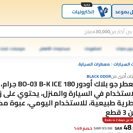
جديد
 بموعد
إلكترونيات
بين أكثر من
30,000+
منتج
وبر ماركت
المشروبات
مستلزمات الأطفال
موبايلات، تابلت
السيارات
معطرات السيارة
جات أُخرى من
BLACK ODOR
معطر جو بلاك أودور BO-03 B-K ICE 180 جرام،
استخدام في السيارة والمنزل، يحتوي على 
رية طبيعية، للاستخدام اليومي، عبوة مك
 قطع
Ends in 2
48
.
SAR
95.98
SAR
خصم 49%