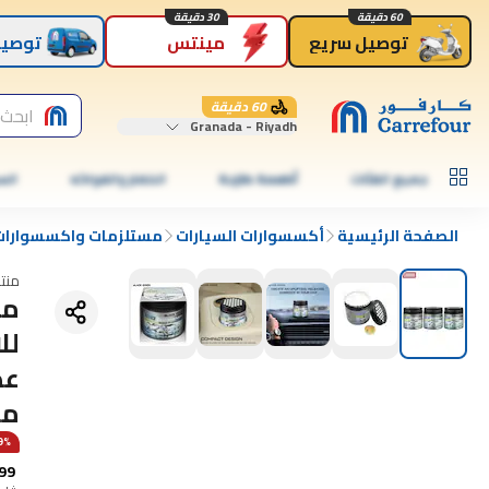
60 دقيقة
30 دقيقة
توصيل سريع
مينتس
توصيل
60 دقيقة
ابحث 
Granada - Riyadh
جميع الفئات
أطعمة طازجة
الخضار والفواكه
الس
الصفحة الرئيسية
أكسسوارات السيارات
مستلزمات واكسسوارات 
منت
لل
عط
من 3
49% عن  days
99