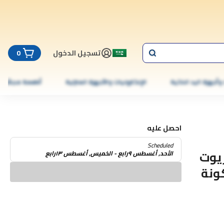
تسجيل الدخول
0
 وأجهزة اليد الذكية
الإلكترونيات والأجهزة المنزلية
أطعمة مجمّدة
احصل عليه
Scheduled
زيوت
الأحد, أغسطس ٩رابع - الخميس, أغسطس ١٣رابع
ونة