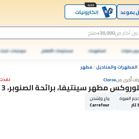
جديد
 بموعد
إلكترونيات
بين أكثر من
30,000+
منتج
وبر ماركت
المشروبات
مستلزمات الأطفال
موبايلات، تابلت
المطهرات والمناديل
مطهر
نفدت 
جات أُخرى من
Clorox
وروكس مطهر سينتيفا، برائحة الصنوبر، 3 لتر
جم العبوة
يباع ويُشحن
لتر
Carrefour