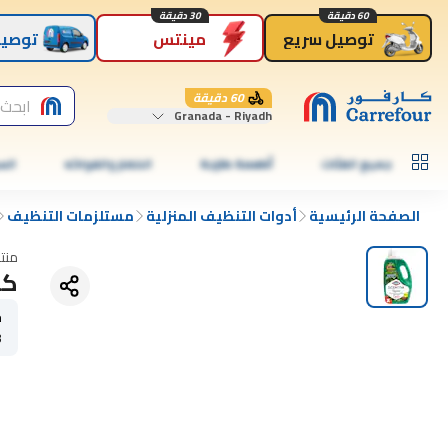
60 دقيقة
30 دقيقة
توصيل سريع
مينتس
توصيل
60 دقيقة
ابحث 
Granada - Riyadh
جميع الفئات
أطعمة طازجة
الخضار والفواكه
الس
الصفحة الرئيسية
أدوات التنظيف المنزلية
مستلزمات التنظيف
منت
كل
ح
3 