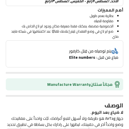
الأحد, أغسطس ٩رابع - الخميس, أغسطس ١٣رابع
أهم المميزات
بطارية بعمر طويل
مقاومة للمياه
الخصوصية مضمنة، يمكنك فقط معرفة مكان وجود اير تاغ الخاص بك
ضع اير تاغ في وضع الفقدان ليتم إعلامك تلقائيًا عند اكتشافها في شبكة فايند
ماي
يتم توصيله من قِبَل كارفور
مباع من قبل : 
Elite numbers
مجاناً سنتان
Manufacture Warranty
الوصف
لا ضياع بعد اليوم.
جهاز AirTag هو طريقة ولا أسهل لتتبع أغراضك. ثبّت واحداً على مفاتيحك
وضع واحداً آخر في حقيبتك، ليظهرا على رادارك بكل بساطة في تطبيق تحديد