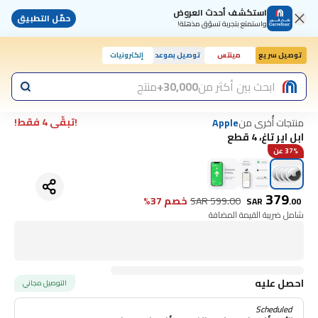
استكشف أحدث العروض
حمّل التطبيق
واستمتع بتجربة تسوّق مذهلة!
توصيل سريع
مينتس
توصيل بموعد
إلكترونيات
ابحث بين أكثر من
30,000+
منتج
!تبقّى 4 فقط!
منتجات أُخرى من
Apple
ابل اير تاغ، 4 قطع
37% عن
379
599.00
SAR
خصم 37%
SAR
.
00
شامل ضريبة القيمة المضافة
احصل عليه
التوصيل مجاني
Scheduled