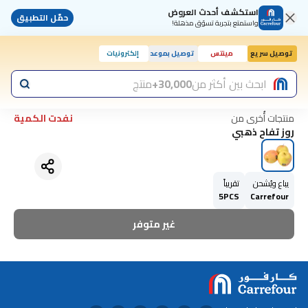
استكشف أحدث العروض
حمّل التطبيق
واستمتع بتجربة تسوّق مذهلة!
توصيل سريع
مينتس
توصيل بموعد
إلكترونيات
ابحث بين أكثر من
30,000+
منتج
منتجات أُخرى من
نفدت الكمية
روز تفاح ذهبي
يباع ويُشحن
تقريباً
5PCS
Carrefour
غير متوفر