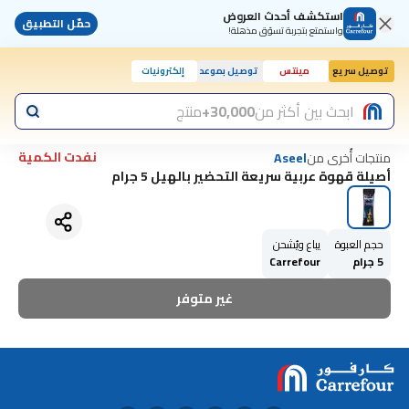
استكشف أحدث العروض
حمّل التطبيق
واستمتع بتجربة تسوّق مذهلة!
توصيل سريع
مينتس
توصيل بموعد
إلكترونيات
ابحث بين أكثر من
30,000+
منتج
نفدت الكمية
منتجات أُخرى من
Aseel
أصيلة قهوة عربية سريعة التحضير بالهيل 5 جرام
حجم العبوة
يباع ويُشحن
5 جرام
Carrefour
غير متوفر