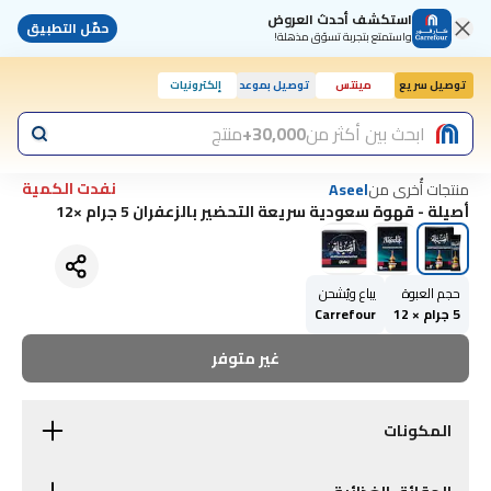
استكشف أحدث العروض
حمّل التطبيق
واستمتع بتجربة تسوّق مذهلة!
توصيل سريع
مينتس
توصيل بموعد
إلكترونيات
ابحث بين أكثر من
30,000+
منتج
نفدت الكمية
منتجات أُخرى من
Aseel
أصيلة - قهوة سعودية سريعة التحضير بالزعفران 5 جرام ×12
حجم العبوة
يباع ويُشحن
5 جرام × 12
Carrefour
غير متوفر
المكونات