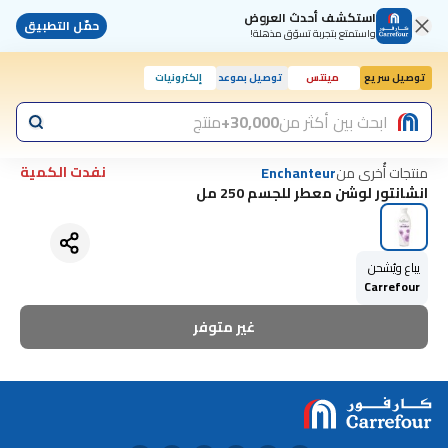
استكشف أحدث العروض
حمّل التطبيق
واستمتع بتجربة تسوّق مذهلة!
توصيل سريع
مينتس
توصيل بموعد
إلكترونيات
ابحث بين أكثر من
30,000+
منتج
نفدت الكمية
منتجات أُخرى من
Enchanteur
انشانتور لوشن معطر للجسم 250 مل
يباع ويُشحن
Carrefour
غير متوفر