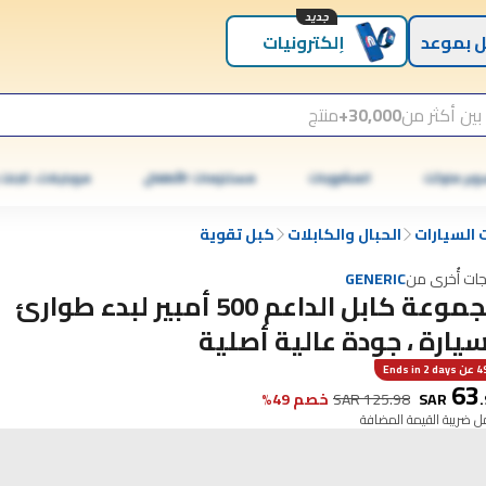
جديد
 بموعد
إلكترونيات
بين أكثر من
30,000+
منتج
وبر ماركت
المشروبات
مستلزمات الأطفال
موبايلات، تابلت
السيارات
الحبال والكابلات
كبل تقوية
جات أُخرى من
GENERIC
مجموعة كابل الداعم 500 أمبير لبدء طوارئ
سيارة ، جودة عالية أصلية
Ends in 2
63
.
SAR
125.98
SAR
خصم 49%
 ضريبة القيمة المضافة