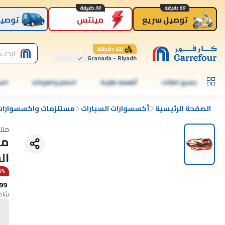
60 دقيقة
30 دقيقة
توصيل سريع
مينتس
توصيل
60 دقيقة
ابحث 
Granada - Riyadh
جميع الفئات
أطعمة طازجة
الخضار والفواكه
الس
الصفحة الرئيسية
أكسسوارات السيارات
مستلزمات واكسسوارات 
منت
ال
49% عن  days
99
شامل