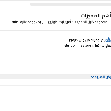
هم المميزات
مجموعة كابل الداعم 500 أمبير لبدء طوارئ السيارة ، جودة عالية أصلية
يتم توصيله من قِبَل كارفور
باع من قبل : 
hybridonlinestore
ض المزيد