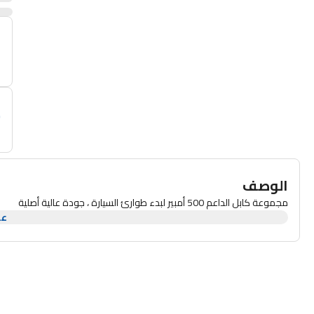
أ
م
الوصف
مجموعة كابل الداعم 500 أمبير لبدء طوارئ السيارة ، جودة عالية أصلية
عر