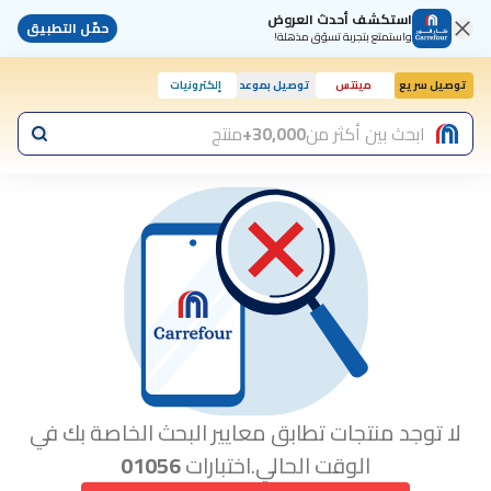
استكشف أحدث العروض
حمّل التطبيق
واستمتع بتجربة تسوّق مذهلة!
توصيل سريع
مينتس
توصيل بموعد
إلكترونيات
ابحث بين أكثر من
30,000+
منتج
لا توجد منتجات تطابق معايير البحث الخاصة بك في
الوقت الحالي.اختبارات
01056