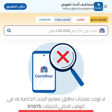
استكشف أحدث العروض
حمّل التطبيق
واستمتع بتجربة تسوّق مذهلة!
توصيل سريع
مينتس
توصيل بموعد
إلكترونيات
ابحث بين أكثر من
30,000+
منتج
لا توجد منتجات تطابق معايير البحث الخاصة بك في
الوقت الحالي.اختبارات
01075