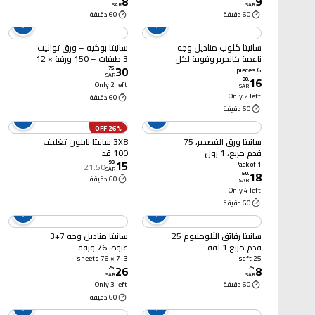
8
9
SAR
SAR
60 دقيقة
60 دقيقة
سانيتا كلوب مناديل وجه
سانيتا بوكيه – ورق تواليت
ناعمة كالحرير وقوية لكل
3 طبقات – 150 ورقة × 12
30
يوم 76 منديل × 6
لفة
75
.
6 pieces
SAR
16
00
.
Only 2 left
SAR
Only 2 left
60 دقيقة
60 دقيقة
26% OFF
سانيتا ورق القصدير، 75
3X8 سانيتا نايلون تغليف
قدم مربع، 1 رول
100 قد
15
99
.
Pack of 1
21.50
SAR
18
50
.
60 دقيقة
SAR
Only 4 left
60 دقيقة
سانيتا رقائق الألومنيوم 25
سانيتا مناديل وجه 7+3
قدم مربع 1 لفة
عبوة، 76 ورقة
7+3 × 76 sheets
25 sqft
26
8
25
.
75
.
SAR
SAR
60 دقيقة
Only 3 left
60 دقيقة