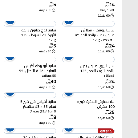
5
14
00
.
50
.
SAR
SAR
Only 1 left
60 دقيقة
60 دقيقة
سانيتا تروبيكال سبلاش
سانيتا لوح صابون برائحة
صابون يدين برائحة الفواكه
الأوركيدة السوداء، 125
الإستوائية 125 جرام ×6
جرام
125g
125g x Pack of 6
5
24
00
.
25
.
SAR
SAR
60 دقيقة
60 دقيقة
سانيتا بيري صابون يدين
سانيتا أبو ربطة أكياس
برائحة التوت الاحمر 125
النفاية القابلة للتحلل، 55
جرام ×6
غالون، 15 كيس
55 gallons
125g x6
30
24
75
.
25
.
SAR
SAR
60 دقيقة
60 دقيقة
هلا مفارش السفرة كبير ×
سانيتا أكياس فرن كبير 5
100 مفرش
قطع 35 × 43 سنتيمتر
25
00
.
5 Pieces (35x43cm)
SAR
8
95
.
60 دقيقة
SAR
60 دقيقة
31% OFF
سانيتا قفازات الاستعمال
سانيتا مناديل 24 × 24