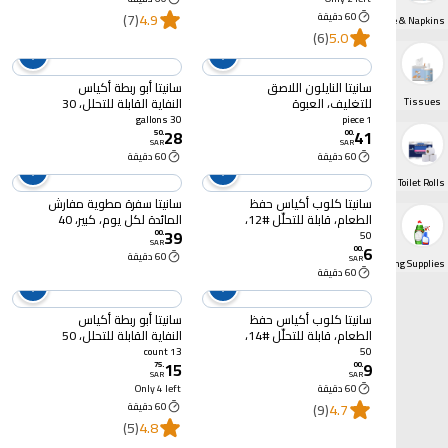
60 دقيقة
4.9
(7)
Disposables Tableware & Napkins
(6)
5.0
سانيتا النايلون اللاصق
سانيتا أبو ربطة أكياس
Tissues
للتغليف، العبوة
النفاية القابلة للتحلل، 30
الاقتصادية، 45 سم، 1 رول
غالون، 25 كيس
30 gallons
1 piece
28
41
50
.
00
.
SAR
SAR
60 دقيقة
60 دقيقة
Kitchen & Toilet Rolls
سانيتا كلوب أكياس حفظ
سانيتا سفرة مطوية مفارش
الطعام، قابلة للتحلّل #12،
المائدة لكل يوم، كبير، 40
39
50 كيس
مفرش
00
.
50
SAR
6
00
.
60 دقيقة
SAR
Cleaning Supplies
60 دقيقة
سانيتا كلوب أكياس حفظ
سانيتا أبو ربطة أكياس
الطعام، قابلة للتحلّل #14،
النفاية القابلة للتحلل، 50
50 كيس
غالون، 13 كيس
13 count
50
15
9
75
.
00
.
SAR
SAR
60 دقيقة
Only 4 left
4.7
(9)
60 دقيقة
(5)
4.8