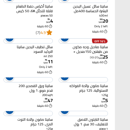
سانيتا سائل غسيل اليدين
سانيتا أكياس حفظ الطعام
البشرة الحساسة 400مل
قابلة للتحلّل #6، 50 كيس
50 pieces
400ml
4
20
75
.
50
.
SAR
SAR
Only 2 left
60 دقيقة
60 دقيقة
4.9
(7)
16% OFF
سانيتا مناديل وجه مكون
سائل تنظيف اليدين سانيتا
من طبقتين 150منديل ×
الاركيد الاسود
25
10 عبوات
28
.
250 ml
30.25
SAR
11
75
.
60 دقيقة
SAR
Only 2 left
60 دقيقة
سانيتا صابون برائحة الفواكه
سانيتا ورق القصدير، 200
الاستوائية، 125 جرام
قدم مربع، 1 رول
200sqft
125g
47
5
00
.
00
.
SAR
SAR
60 دقيقة
60 دقيقة
سانيتا النايلون اللاصق
سانيتا صابون برائحة التوت
للتغليف، 30 سم، 1 رول
البري، 125 جرام
125g
1 piece