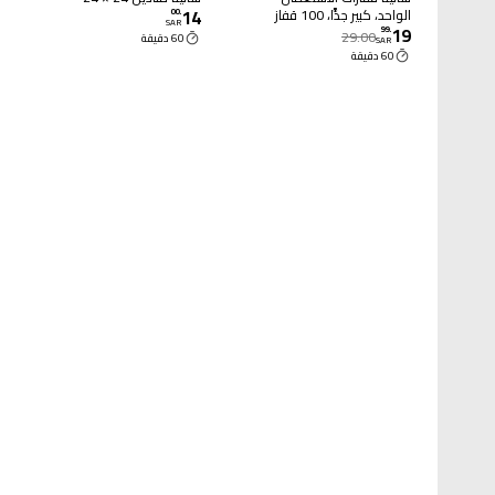
14
الواحد، كبير جدًّا، 100 قفاز
00
.
SAR
19
99
.
29.00
60 دقيقة
SAR
60 دقيقة