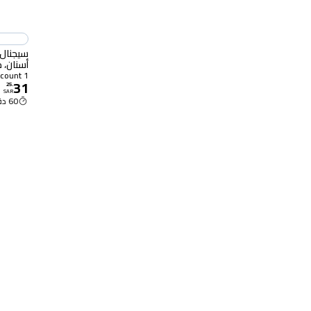
سيجنال 
أسنان، 
الألوان
1 count
31
25
.
SAR
60 دقيقة