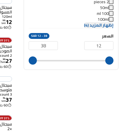
2 pieces
سيجنال 
50ml
المسواك 120 مل -
100 ml
120ml
100ml
12
50
.
SAR
إظهار المزيد (4)
60 دقيقة
السعر
SAR 12 - 38
31% OFF
سيجنال 
الصوديو
الألوان 2 قطع
2 count
27
30
.
0
SAR
60 دقيقة
سيجنال 
متوسطة 3 قطع متعدد ا
3 count
37
75
.
SAR
60 دقيقة
31% OFF
سيجنال 
×2