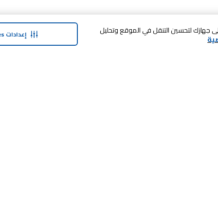
 فوق «قبول الكل Cookies»، فإنك توافق على تخزين cookies على جهازك لتحسين التنقل في الموقع وتحليل
إعدادات Cookies
ية
حولنا
وفر معنا
نبذة عن ماجد الفطيم
بطاقة الهدايا
نبذة عن كارفور
SHARE برنامج الولاء
حول ماجد الفطيم كارفور و المجتمع ماركات
كارفور
العلامات التجارية
وظائف
بيع معنا
منتجات كارفور