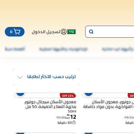
تسجيل الدخول
0
 وأجهزة اليد الذكية
الإلكترونيات والأجهزة المنزلية
أطعمة مجمّدة
ترتيب حسب: الآكثر تطابقا
23% OFF
 جونيور، معجون الأسنان
معجون الأسنان سيجنال جونيور،
الفواكهة، بدون مواد حافظة
بنكهة النعناع الخفيفة، 50 مل
يتات لوريث الصوديوم، لسنتين
50ml
12
30
.
16.00
19.25
SAR
60 دقيقة