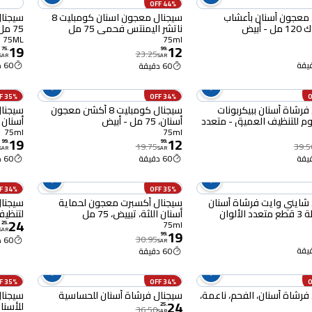
44% OFF
معجون أسنان بأعشاب
سيجنال معجون اسنان كومبليت 8
 أبيض
ناتشر اليمنتس فحمي 75 مل
75 مل
75ML
75ml
19
12
75
.
99
.
23.25
SAR
SAR
60 دقيقة
60 دقيقة
35% OFF
34% OFF
فرشاة أسنان ببيكربونات
سيجنال كومبليت 8 أكشن معجون
م للتنظيف العميق - متعدد
أسنان، 75 مل - أبيض
أسنان ال
75ml
75ml
19
12
99
.
99
.
19.75
39.5
SAR
SAR
60 دقيقة
60 دقيقة
34% OFF
35% OFF
شايني وايت فرشاة أسنان
سيجنال أكسبرت معجون لحماية
لألوان
أسنان اللثة، تبييض، 75 مل
لتنظيف 
24
75ml
25
.
SAR
19
99
.
30.95
60 دقيقة
SAR
60 دقيقة
35% OFF
34% OFF
فرشاة أسنان، الفحم، ناعمة،
سيجنال فرشاة أسنان للحساسية
سيجنا
24
للأسنان
25
.
36.50
SAR