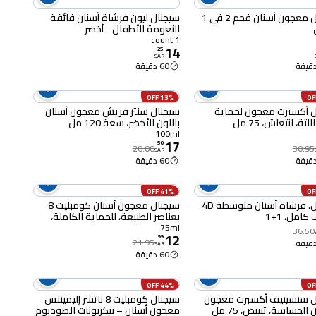
سيجنال معجون أسنان فحم 2 في 1
سيجنال ليون فرشاة أسنان فائقة
النعومة للأطفال - أخضر
1 count
14
25
.
SAR
60 دقيقة
13% OFF
سيجنال أكسبرت معجون لحماية
سيجنال سنتر فريش معجون أسنان
لثة، انتعاش، 75 مل
باللون الأخضر، سعة 120 مل
100ml
17
50
.
20.00
30.95
SAR
60 دقيقة
41% OFF
سيجنال، فرشاة أسنان متوسطة 4D
سيجنال معجون أسنان كومبليت 8
كامل، 1+1
بعناصر الطبيعة، للحماية الكاملة،
بالملح الوردي والبابونج، 75 مل
75ml
36.50
12
99
.
21.95
SAR
60 دقيقة
44% OFF
ل سنسيتيف أكسبرت معجون
سيجنال كومبليت 8 ناتشر إليمينتس
 الحساسة، تبييض، 75 مل
معجون أسنان – بيكربونات الصوديوم