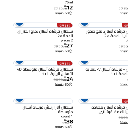
نظافة وانتعاش - 75 مل
75ml
12
99
.
23.25
30.95
SAR
60 دقيقة
31% OFF
 فرشاة أسنان، ملح صخور
سيجنال فرشاة أسنان بملح الخيزران،
ايا، ناعمة، ×2
ناعمة ×2
2 pieces
27
30
.
39.50
39.50
SAR
60 دقيقة
34% OFF
سيجنال - فرشاة أسنان V-للعناية
سيجنال، فرشاة أسنان متوسطة 4D
اعمة 1+1
للأسنان البينية، 1+1
24
25
.
36.50
SAR
60 دقيقة
 فرشاة أسنان مضادة
سيجنال ألترا ريتش فرشاة أسنان
ريا ناعمة، فرشاتين
متوسطة
1 count
36.50
38
25
.
SAR
60 دقيقة