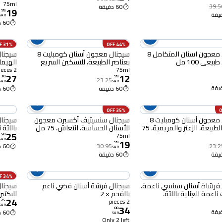
75ml
39.5
60 دقيقة
19
99
.
SAR
60 دقيقة
31% OFF
44% OFF
سيجنال معجون اسنان المتكامل 8
سيجنال معجون أسنان كومبليت 8
سيجنال
يعي 100 مل
بعناصر الطبيعة، للتسكين السريع
الهيمال
للحساسية، القرنفل، 75 مل
2 pieces
75ml
27
12
30
.
99
.
23.25
SAR
SAR
60 دقيقة
60 دقيقة
35% OFF
سيجنال معجون أسنان كومبليت 8
سيجنال سنسيتيف أكسبرت معجون
بعناصر الطبيعة، الزعتر والمريمية، 75
للأسنان الحساسة، انتعاش، 75 مل
باللثة ن
25
75ml
50
.
SAR
19
99
.
23.2
30.95
60 دقيقة
SAR
60 دقيقة
34% OFF
فرشاة أسنان سينسي ناعمة،
سيجنال فرشة أسنان فضي ناعم
سيجنال
اعمة للعناية باللثة،
بالفحم × 2
للبكتي
24
فرشاة أسنان + 1 مجانية
2 pieces
25
.
SAR
34
00
.
60 دقيقة
SAR
Only 2 left