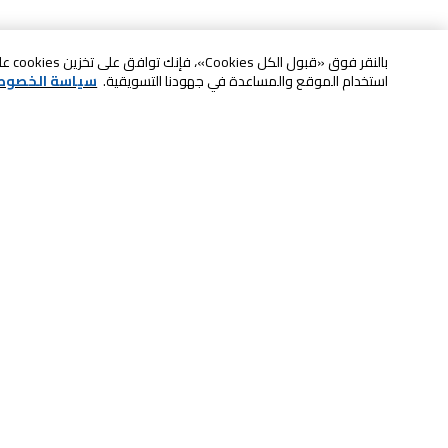
بالنقر
استخدام الموقع والمساعدة في جهودنا التسويقية.
سياسة الخصوص
خدمة العملاء
الصيانة والضمان
ابقى على تواصل معنا
الاسترجاع و التبديل
الدفع بأمان عبر الانترنت
الشحن والتسليم
تواصل معنا عبر الدردشة للحصول على
لا تشيل همها حنًا نوصلها
المساعدة
سكان آند جو
اتصل بنا للحصول على المساعدة
8004414446
خدمة الدفع الذاتي
إعدادات ملفات تعريف الارتباط