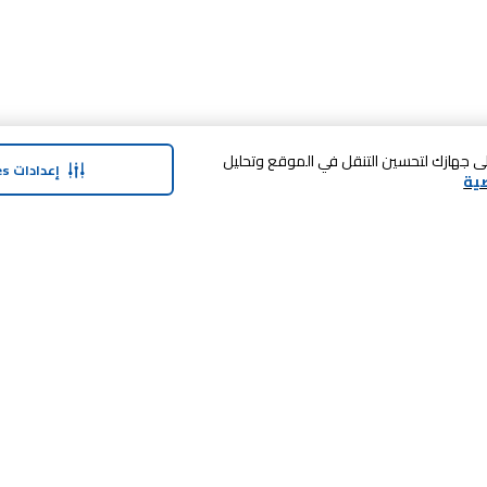
 فوق «قبول الكل Cookies»، فإنك توافق على تخزين cookies على جهازك لتحسين التنقل في الموقع وتحليل
إعدادات Cookies
ية
حولنا
وفر معنا
نبذة عن ماجد الفطيم
بطاقة الهدايا
نبذة عن كارفور
SHARE برنامج الولاء
حول ماجد الفطيم كارفور و المجتمع ماركات
كارفور
العلامات التجارية
وظائف
بيع معنا