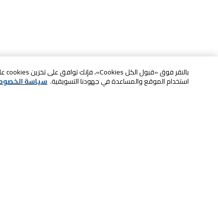
بالنقر
استخدام الموقع والمساعدة في جهودنا التسويقية.
سياسة الخصوص
خدمة العملاء
الصيانة والضمان
ابقى على تواصل معنا
الاسترجاع و التبديل
الدفع بأمان عبر الانترنت
الشحن والتسليم
تواصل معنا عبر الدردشة للحصول على
لا تشيل همها حنًا نوصلها
المساعدة
سكان آند جو
اتصل بنا للحصول على المساعدة
8004414446
خدمة الدفع الذاتي