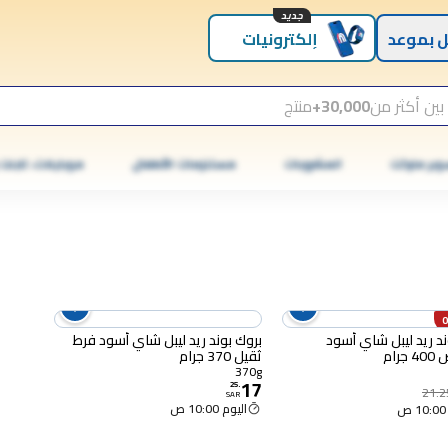
جديد
 بموعد
إلكترونيات
بين أكثر من
30,000+
منتج
وبر ماركت
المشروبات
مستلزمات الأطفال
موبايلات، تابلت
ند ريد ليبل شاي أسود
بروك بوند ريد ليبل شاي أسود فرط
رام
ثقيل 370 جرام
370g
17
25
.
21.2
SAR
اليوم 10:00 ص