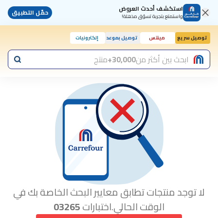
استكشف أحدث العروض
حمّل التطبيق
واستمتع بتجربة تسوّق مذهلة!
توصيل سريع
مينتس
توصيل بموعد
إلكترونيات
ابحث بين أكثر من
30,000+
منتج
لا توجد منتجات تطابق معايير البحث الخاصة بك في
الوقت الحالي.اختبارات
03265