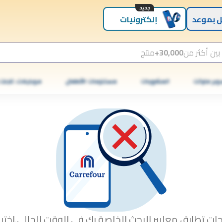
جديد
 بموعد
إلكترونيات
بين أكثر من
30,000+
منتج
وبر ماركت
المشروبات
مستلزمات الأطفال
موبايلات، تابلت
جات تطابق معايير البحث الخاصة بك في الوقت الحالي.اختبا