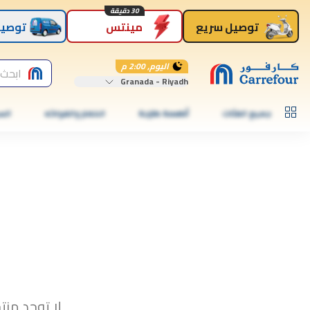
30 دقيقة
توصيل سريع
مينتس
توصيل
اليوم, 2:00 م
ابحث 
Granada - Riyadh
جميع الفئات
أطعمة طازجة
الخضار والفواكه
الس
لا توجد منت