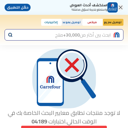
استكشف أحدث العروض
حمّل التطبيق
واستمتع بتجربة تسوّق مذهلة!
توصيل سريع
مينتس
توصيل بموعد
إلكترونيات
ابحث بين أكثر من
30,000+
منتج
لا توجد منتجات تطابق معايير البحث الخاصة بك في
الوقت الحالي.اختبارات
04189