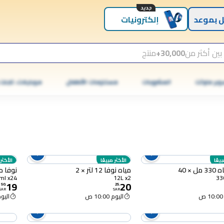
جديد
 بموعد
إلكترونيات
بين أكثر من
30,000+
منتج
وبر ماركت
المشروبات
مستلزمات الأطفال
موبايلات، تابلت
بيعًا
الأكثر مبيعًا
الأكثر 
 × 40
مياه نوفا 12 لتر × 2
نوفا مياه 550
550ml x24
12L x2
19
20
50
.
25
.
SAR
SAR
اليوم 10:00 ص
اليوم :00