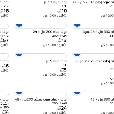
بوة زجاجية 250 مل × 24
نوفا مياه 12 لتر
نوفا مياه 1.5 
1.5L x12
12L
18
10
95
.
75
.
SAR
SAR
اليوم 10:00 ص
اليوم :00
24 عبوة
نوفا مياه 200 مل × 24
نوفا مياة 
750ml x12
200ml x24
57
13
95
.
25
.
SAR
SAR
اليوم 10:00 ص
اليوم :00
نوفا مياه زجاجية فوارة 750 مل ×
نوفا مياه 5 لتر
نوفا ميا
6
5L
95
.
SAR
5
00
.
اليوم :00
SAR
اليوم 10:00 ص
Onl
 × 12
نوفا - مياه شرب معبأة 200مل ×48
نوفا –
الخوخ – 50
200ml x48
24
250 ml
25
.
4
SAR
50
.
اليوم 10:00 ص
SAR