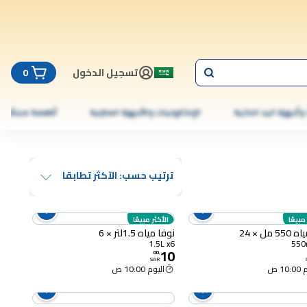
تسجيل الدخول
0
 وأجهزة اليد الذكية
الإلكترونيات والأجهزة المنزلية
أطعمة مجمّدة
ترتيب حسب: الآكثر تطابقا
مبيعًا
الأكثر مبيعًا
 مل × 24
نوفا مياه 1.5لتر × 6
1.5L x6
10
00
.
SAR
10 ص
اليوم 10:00 ص