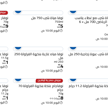
اليوم :00
عروض 
25% OFF
اة شرب مع غطاء يناسب
نوفا مياة شرب 750 مل
نوفار عل
ضي 700 مل × 6
70g
750ml
9
5
00
.
00
.
95
SAR
SAR
اليوم 10:00 ص
اليوم :00
Onl
 شرب عبوة زجاجية 250 مل
نوفا مياه غازية بنكهة الفراولة 250
نوفا علك
مل
11.5g
1
250 ml
00
.
SAR
4
50
.
اليوم :00
SAR
اليوم 10:00 ص
عروض حصرية أونلاين
24% OFF
بنكهة الفراولة 11.2 جرام
نوفاجام علكة بنكهة الفراولة 70
جرام
جرام
11.2g
70g
1
8
50
.
75
.
11.50
SAR
SAR
اليوم :00
اليوم 10:00 ص