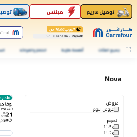
توصيل سريع
مينتس
توصيل
اليوم, 10:00 ص
ابحث 
Granada - Riyadh
جميع الفئات
أطعمة طازجة
الخضار والفواكه
الس
Nova
الأكثر م
عروض
نوفا مياه 330 مل
عروض اليوم
330ml x40
21
25
.
SAR
الحجم
اليوم 10:00 ص
11.5g
11.2g