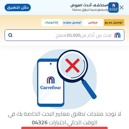
استكشف أحدث العروض
حمّل التطبيق
واستمتع بتجربة تسوّق مذهلة!
توصيل سريع
مينتس
توصيل بموعد
إلكترونيات
ابحث بين أكثر من
30,000+
منتج
لا توجد منتجات تطابق معايير البحث الخاصة بك في
الوقت الحالي.اختبارات
04326