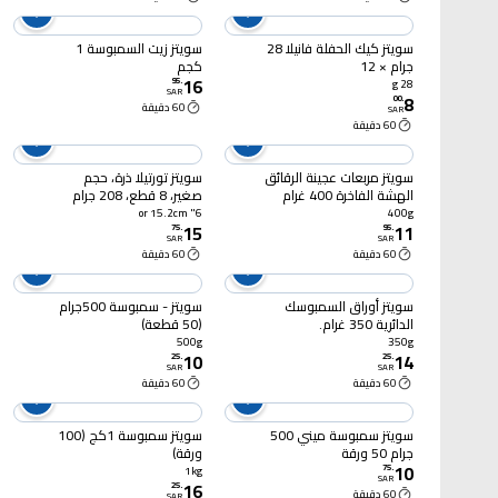
سويتز كيك الحفلة فانيلا 28
سويتز زيت السمبوسة 1
جرام × 12
كجم
16
95
.
28 g
SAR
8
00
.
60 دقيقة
SAR
60 دقيقة
سويتز مربعات عجينة الرقائق
سويتز تورتيلا ذرة، حجم
الهشة الفاخرة 400 غرام
صغير، 8 قطع، 208 جرام
6" or 15.2cm
400g
15
11
75
.
95
.
SAR
SAR
60 دقيقة
60 دقيقة
سويتز أوراق السمبوسك
سويتز - سمبوسة 500جرام
الدائرية 350 غرام.
(50 قطعة)
500g
350g
10
14
25
.
25
.
SAR
SAR
60 دقيقة
60 دقيقة
سويتز سمبوسة ميني 500
سويتز سمبوسة 1كج (100
جرام 50 ورقة
ورقة)
10
75
.
1kg
SAR
16
25
.
60 دقيقة
SAR