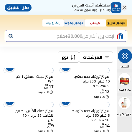
استكشف أحدث العروض
حمّل التطبيق
واستمتع بتجربة تسوّق مذهلة!
توصيل سريع
مينتس
توصيل بموعد
إلكترونيات
ابحث بين أكثر من
30,000+
منتج
المرشحات
نوع
الجميع
سويتز تورتيلا، حجم صغير،
سويتز عجينة المطبق 1 كج
10 قطع، 250 جرام
1 Kg
17
50
.
6" or 15.2cm
SAR
12
00
.
Food To Go
60 دقيقة
SAR
60 دقيقة
سويتز تورتيلا، حجم متوسط،
سويتز كعك الكأس الصغير
Dairy & Eggs
8 قطع 360 جرام
بالفانيليا 32 جرام × 10
32 g
~8" or 20.3cm
9
14
00
.
00
.
SAR
SAR
60 دقيقة
60 دقيقة