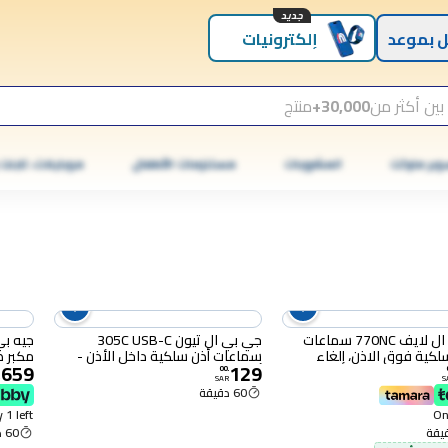
جديد
 بموعد
إلكترونيات
بين أكثر من
30,000+
منتج
وبر ماركت
المشروبات
مستلزمات الأطفال
موبايلات، تابلت
جيه بي ال لايف 770NC سماعات
جي بي ال تيون 305C USB-C
لكية فوق الاذن، إلغاء
سماعات أذن سلكية داخل الأذن -
مكبر 
,659
129
، ابيض
أبيض
00
.
SAR
S
60 دقيقة
 1 left
Onl
60 دقيقة