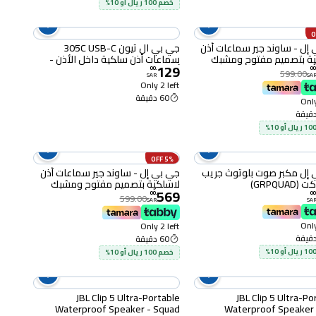
خصم 100 ريال أو 10%
إل - ساوند جير سماعات أذن
جي بي ال تيون 305C USB-C
ية بتصميم مفتوح ومشبك
سماعات أذن سلكية داخل الأذن -
129
 أسود
أزرق
00
.
00
599.00
SAR
SA
Only 2 left
60 دقيقة
Only
5% OFF
إل مكبر صوت بلوتوث جريب
جي بي إل - ساوند جير سماعات أذن
GRPQUA)
لاسلكية بتصميم مفتوح ومشبك
569
للأذن، أبيض
00
.
00
599.00
SAR
SA
Only
Only 2 left
60 دقيقة
خصم 100 ريال أو 10%
JBL Clip 5 Ultra-Portable
JBL Clip 5 Ultra-Po
Waterproof Speaker - Squad
Waterproof Speaker 