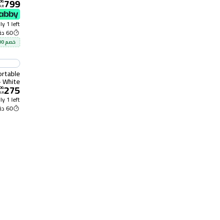
799
00
.
AR
y 1 left
60 دقيقة
خصم 100 ريال أو 10%
ortable
- White
275
00
.
AR
y 1 left
60 دقيقة