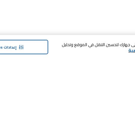
 فوق «قبول الكل Cookies»، فإنك توافق على تخزين cookies على جهازك لتحسين التنقل في الموقع وتحليل
إعدادات Cookies
ية
حولنا
وفر معنا
نبذة عن ماجد الفطيم
بطاقة الهدايا
نبذة عن كارفور
SHARE برنامج الولاء
حول ماجد الفطيم كارفور و المجتمع ماركات
كارفور
العلامات التجارية
وظائف
بيع معنا