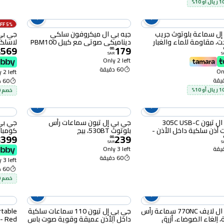
5% OFF
إل سماعة بلوتوث جريب
جيه بي ال ميكروفون سلكي
جي بي 
، مقاومة للماء والغبار
ديناميكي صوتي مع كيبل PBM100
لاسلك
569
179
- اسود
للأذن،
.
00
.
R
SAR
S
Only 2 left
60 دقيقة
Onl
 2 left
60 دقيقة
خصم 100 ريال أو 10%
جي بي ال تيون 305C USB-C
جي بي إل تيون سماعات رأس
جي بي 
أذن سلكية داخل الأذن -
بلوتوث 530BT، بيج
كومباكت (D
399
239
.
00
.
R
SAR
S
Only 3 left
60 دقيقة
 3 left
60 دقيقة
خصم 100 ريال أو 10%
جيه بي ال لايف 770NC سماعة رأس
جي بي إل تيون 110 سماعات سلكية
rtable
، إلغاء الضوضاء، أزرق
داخل الأذن عميقة وقوية صوت باس
- Red