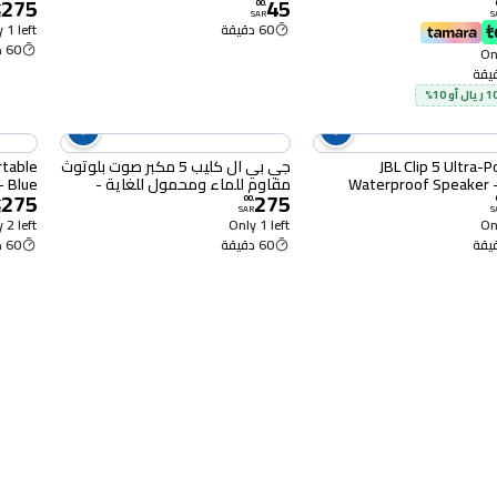
275
45
نقي -أحمر.
.
00
.
R
SAR
S
60 دقيقة
 1 left
60 دقيقة
Onl
JBL Clip 5 Ultra-P
جي بي ال كليب 5 مكبر صوت بلوتوث
rtable
Waterproof Speaker 
مقاوم للماء ومحمول للغاية -
- Blue
275
275
وردي
.
00
.
R
SAR
S
 2 left
Only 1 left
Onl
60 دقيقة
60 دقيقة