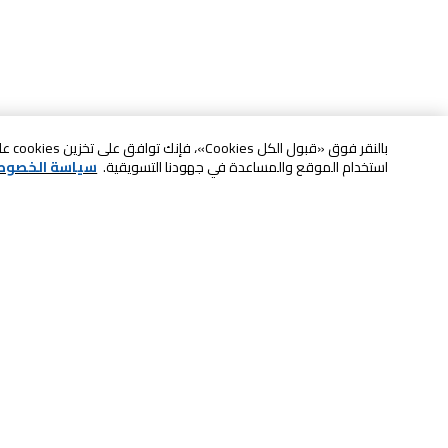
بالنقر
استخدام الموقع والمساعدة في جهودنا التسويقية.
سياسة الخصوص
خدمة العملاء
الصيانة والضمان
ابقى على تواصل معنا
الاسترجاع و التبديل
الدفع بأمان عبر الانترنت
الشحن والتسليم
تواصل معنا عبر الدردشة للحصول على
لا تشيل همها حنًا نوصلها
المساعدة
سكان آند جو
اتصل بنا للحصول على المساعدة
8004414446
خدمة الدفع الذاتي