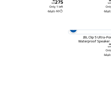
275
00
.
00
SAR
SA
Only 1 left
Only
60 دقيقة
JBL Clip 5 Ultra-Po
Waterproof Speaker 
00
SA
Only