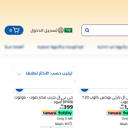
تسجيل الدخول
0
 وأجهزة اليد الذكية
الإلكترونيات والأجهزة المنزلية
أطعمة مجمّدة
ترتيب حسب: الآكثر تطابقا
جيه بي ال بارتي بوكس ​​كلوب 120
جي بي إل جريب مكبر صوت - بلوتوث
صوت
(IP68) أسود
399
1
00
.
00
.
SAR
SAR
Only 3 left
Only
60 دقيقة