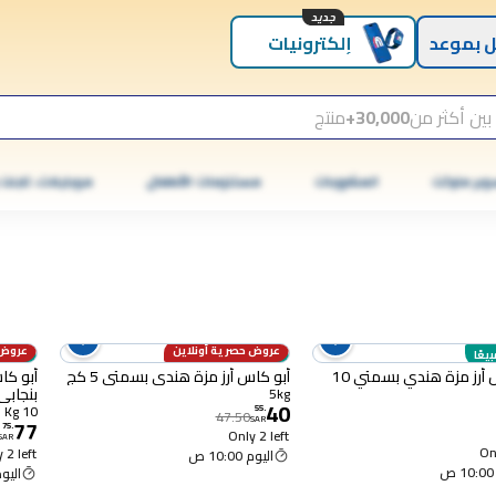
جديد
 بموعد
إلكترونيات
بين أكثر من
30,000+
منتج
وبر ماركت
المشروبات
مستلزمات الأطفال
موبايلات، تابلت
عروض حصرية أونلاين
عروض 
بيعًا
الأكثر مبيعًا
15% OFF
الأكثر 
أبو كاس أرز مزة هندي بسمتي 10
أبو كاس أرز مزة هندي بسمتي 5 كج
أبو كا
بنجابي عنب
5kg
40
10 Kg
55
.
47.50
77
SAR
75
.
Only 2 left
SAR
Onl
 2 left
اليوم 10:00 ص
اليوم :00