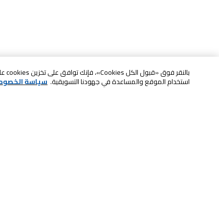
بالنقر
استخدام الموقع والمساعدة في جهودنا التسويقية.
سياسة الخصوص
خدمة العملاء
الصيانة والضمان
ابقى على تواصل معنا
الاسترجاع و التبديل
الدفع بأمان عبر الانترنت
الشحن والتسليم
تواصل معنا عبر الدردشة للحصول على
لا تشيل همها حنًا نوصلها
المساعدة
سكان آند جو
اتصل بنا للحصول على المساعدة
8004414446
خدمة الدفع الذاتي