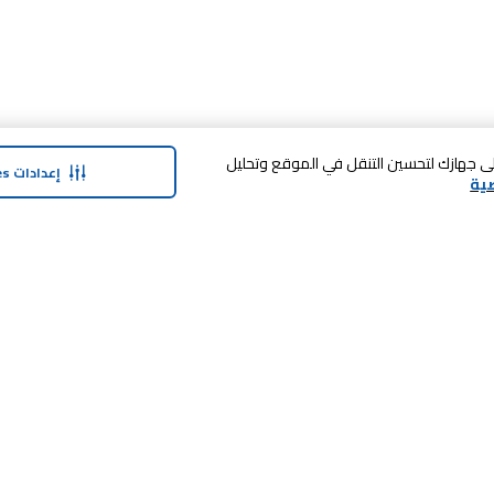
 فوق «قبول الكل Cookies»، فإنك توافق على تخزين cookies على جهازك لتحسين التنقل في الموقع وتحليل
إعدادات Cookies
ية
حولنا
وفر معنا
نبذة عن ماجد الفطيم
بطاقة الهدايا
نبذة عن كارفور
SHARE برنامج الولاء
حول ماجد الفطيم كارفور و المجتمع ماركات
كارفور
العلامات التجارية
وظائف
بيع معنا