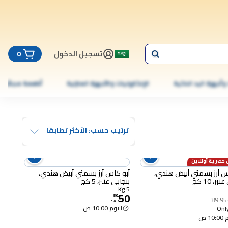
تسجيل الدخول
0
 وأجهزة اليد الذكية
الإلكترونيات والأجهزة المنزلية
أطعمة مجمّدة
ترتيب حسب: الآكثر تطابقا
حصرية أونلاين
مبيعًا
14% OFF
س أرز بسمتي أبيض هندي،
أبو كاس أرز بسمتي أبيض هندي،
ر، 10 كج
بنجابي عنبر، 5 كج
5 Kg
50
50
.
89.95
SAR
اليوم 10:00 ص
Only
10 ص