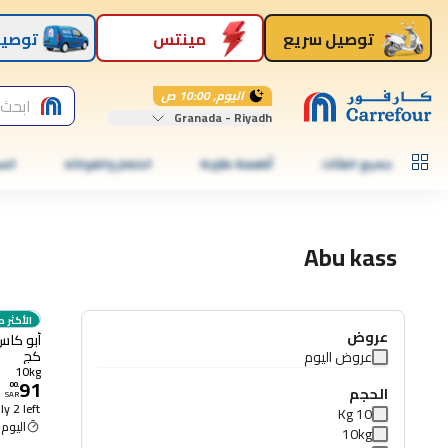
توصيل سريع
مينتس
توصيل
اليوم, 10:00 ص
ابحث 
Granada - Riyadh
جميع الفئات
أطعمة طازجة
الخضار والفواكه
الس
Abu kass
الأكثر م
عروض
كج
عروض اليوم
10kg
91
00
.
الحجم
SAR
y 2 left
10 Kg
اليوم 10:00 ص
10kg