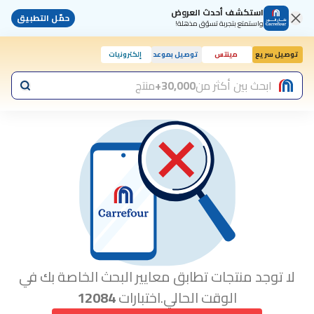
استكشف أحدث العروض
حمّل التطبيق
واستمتع بتجربة تسوّق مذهلة!
توصيل سريع
مينتس
توصيل بموعد
إلكترونيات
ابحث بين أكثر من
30,000+
منتج
لا توجد منتجات تطابق معايير البحث الخاصة بك في
الوقت الحالي.اختبارات
12084