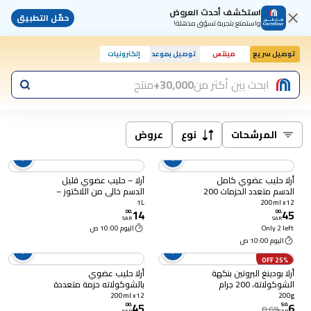
استكشف أحدث العروض
حمّل التطبيق
واستمتع بتجربة تسوّق مذهلة!
توصيل سريع
مينتس
توصيل بموعد
إلكترونيات
اليوم, 10:00 ص
ابحث بين أكثر من
30,000+
منتج
المرشحات
نوع
عروض
أرلا حليب عضوي كامل
آرلا – حليب عضوي قليل
الدسم متعدد الحزمات 200
الدسم خالي من اللاكتوز –
ملل حزمة من 12
دعم المناعة بفيتامين ب12
1L
200ml x12
14
45
– 1 لتر
00
.
00
.
SAR
SAR
Only 2 left
اليوم 10:00 ص
اليوم 10:00 ص
25% OFF
أرلا بودينغ البروتين بنكهة
أرلا حليب عضوي
الشوكولاتة، 200 جرام
بالشوكولاته حزمة متعددة
12 × 200 ملل
200ml x12
200g
45
6
00
.
50
.
8.69