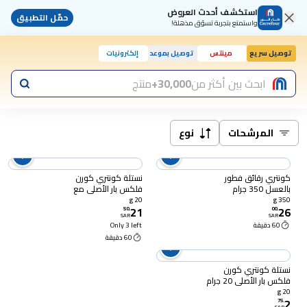
استكشف أحدث العروض
حمّل التطبيق
واستمتع بتجربة تسوّق مذهلة!
توصيل سريع
مينتس
توصيل بموعد
إلكترونيات
ابحث بين أكثر من
30,000+
منتج
المرشحات
نوع
كونتري رقائق فطور
نستلة كونتري كورن
بالعسل 350 جرام
فلكس بار الأصلي مع
الحليب 20 جرام × 8
20 g
350 g
21
26
50
.
00
.
SAR
SAR
60 دقيقة
Only 3 left
60 دقيقة
نستلة كونتري كورن
فلكس بار الأصلي 20 جرام
20 g
2
75
.