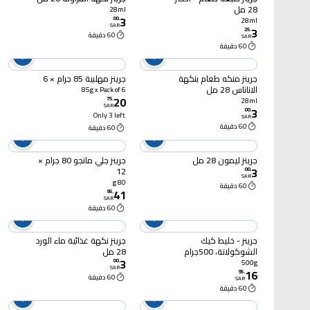
28 مل
28ml
3
00
.
28ml
SAR
3
25
.
60 دقيقة
SAR
60 دقيقة
جرينز منكه طعام بنكهة
جرينز مهلبية 85 جرام × 6
الاناناس 28 مل
85g x Pack of 6
20
75
.
28ml
SAR
3
00
.
Only 3 left
SAR
60 دقيقة
60 دقيقة
جرينز ليمون 28 مل
جرينز جلي مانجو 80 جرام ×
3
12
00
.
SAR
80 g
60 دقيقة
41
95
.
SAR
60 دقيقة
جرينز - خليط كيك
جرينز نكهة غذائية ماء الورد
الشوكولاتة، 500جرام
28 مل
3
00
.
500g
SAR
16
95
.
60 دقيقة
SAR
60 دقيقة