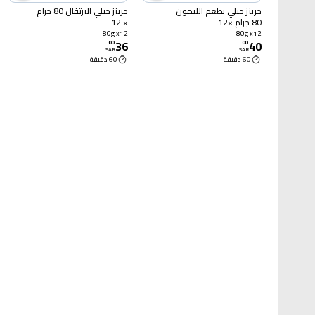
جرينز جيلي بطعم الليمون
جرينز جيلي البرتقال 80 جرام
80 جرام ×12
× 12
80g x12
80g x12
36
40
00
.
00
.
SAR
SAR
60 دقيقة
60 دقيقة