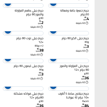
جرينز خميرة جافة وفعالة
جرينز جيلي بطعم الفراولة
30جرام
والموز 80 جرام
4
25
.
80 g
SAR
2
75
.
60 دقيقة
SAR
60 دقيقة
جرينز جيلي الكرز 80 جرام
جرينز جيلي توت 80 جرام
×12
80g
3
75
.
80g x12
SAR
38
95
.
60 دقيقة
SAR
60 دقيقة
جرينز جلي الفراولة والموز
جرينز جيلي ليمون 80 جرام
80 جرام ×12
80g
3
50
.
80 g
SAR
36
00
.
60 دقيقة
SAR
60 دقيقة
جرينز جيلاتين سادة 5 أظرف
جرينز جيلي فواكه مشكلة
×10 جرام (6 عبوات)
80جرام ×12
80 g
6 Pack
36
84
00
.
95
.
SAR
SAR