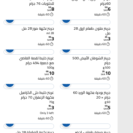
60جرام
للحلويات 76 جرام
8
6
50
.
50
.
SAR
SAR
60 دقيقة
60 دقيقة
جرينز ملون طعام ازرق 28
جرينز نكهة موز 28 مل
مل
28 ml
3
3
00
.
25
.
SAR
SAR
60 دقيقة
60 دقيقة
جرينز الشوفان الأبيض 500
غرينز خليط لقمة القاضي
جرام
مع خميرة 494 جرام
500g
500 g
10
10
00
.
25
.
SAR
SAR
60 دقيقة
60 دقيقة
جرينز بودرة بنكهة الورد 60
غرينز خليط حلى الكراميل
جرام × 20
بنكهة الزعفران 70 جرام
70g
60 g
3
5
95
.
50
.
SAR
SAR
60 دقيقة
Only 3 left
60 دقيقة
جرينز صبغة طعام - اخضر
جرينز نكهة الفراولة 28 مل