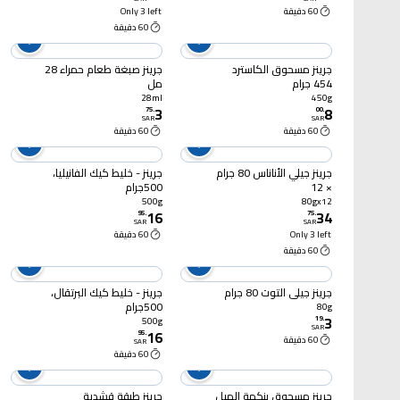
60 دقيقة
Only 3 left
60 دقيقة
جرينز مسحوق الكاسترد
جرينز صبغة طعام حمراء 28
454 جرام
مل
28ml
450g
3
8
75
.
00
.
SAR
SAR
60 دقيقة
60 دقيقة
جرينز جيلي الأناناس 80 جرام
جرينز - خليط كيك الفانيليا،
× 12
500جرام
500g
80gx12
16
34
95
.
75
.
SAR
SAR
Only 3 left
60 دقيقة
60 دقيقة
جرينز جيلي التوت 80 جرام
جرينز - خليط كيك البرتقال،
500جرام
80g
3
19
.
500g
SAR
16
95
.
60 دقيقة
SAR
60 دقيقة
جرينز مسحوق بنكهة الهيل
جرينز طبقة قشدية