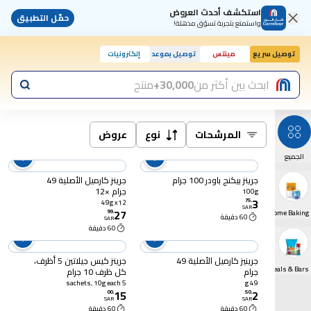
استكشف أحدث العروض
حمّل التطبيق
واستمتع بتجربة تسوّق مذهلة!
توصيل سريع
مينتس
توصيل بموعد
إلكترونيات
ابحث بين أكثر من
30,000+
منتج
المرشحات
نوع
عروض
الجميع
جرينز بيكنج باودر 100 جرام
جرينز كارميل الأصلية 49
جرام ×12
100g
3
75
.
49g x12
SAR
27
99
.
Sugar & Home Baking
60 دقيقة
SAR
60 دقيقة
جرينيز كارميل الأصلية 49
جرينز كيس جيلاتين 5 أظرف،
Breakfast Cereals & Bars
جرام
كل ظرف 10 جرام
5 sachets, 10g each
49 g
15
2
00
.
50
.
SAR
SAR
60 دقيقة
60 دقيقة