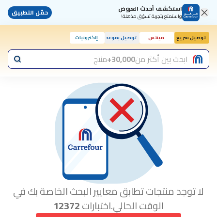
استكشف أحدث العروض
حمّل التطبيق
واستمتع بتجربة تسوّق مذهلة!
توصيل سريع
مينتس
توصيل بموعد
إلكترونيات
ابحث بين أكثر من
30,000+
منتج
لا توجد منتجات تطابق معايير البحث الخاصة بك في
الوقت الحالي.اختبارات
12372