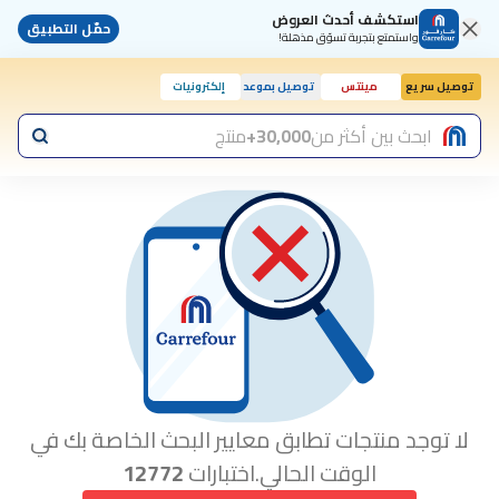
استكشف أحدث العروض
حمّل التطبيق
واستمتع بتجربة تسوّق مذهلة!
توصيل سريع
مينتس
توصيل بموعد
إلكترونيات
اليوم, 10:00 ص
ابحث بين أكثر من
30,000+
منتج
لا توجد منتجات تطابق معايير البحث الخاصة بك في
الوقت الحالي.اختبارات
12772