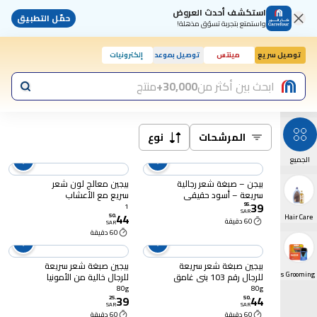
استكشف أحدث العروض
حمّل التطبيق
واستمتع بتجربة تسوّق مذهلة!
توصيل سريع
مينتس
توصيل بموعد
إلكترونيات
ابحث بين أكثر من
30,000+
منتج
المرشحات
نوع
الجميع
بيجن – صبغة شعر رجالية
بيجين معالج لون شعر
سريعة – أسود حقيقي
سريع مع الأعشاب
39
100 – خالية من الأمونيا
الطبيعية رقم 882 أسود
95
.
1
SAR
44
بني 80 جرام
50
.
Hair Care
60 دقيقة
SAR
60 دقيقة
بيجين صبغة شعر سريعة
بيجين صبغة شعر سريعة
Men's Grooming
للرجال رقم 103 بني غامق
للرجال خالية من الأمونيا
80 جرام
رقم 102 أسود مائل ألى
80g
80g
39
44
اللون البني 80 جرام
25
.
50
.
SAR
SAR
60 دقيقة
60 دقيقة