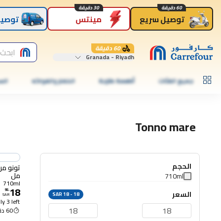
60 دقيقة
30 دقيقة
توصيل سريع
مينتس
توصيل
60 دقيقة
ابحث 
Granada - Riyadh
جميع الفئات
أطعمة طازجة
الخضار والفواكه
الس
Tonno mare
الحجم
مل
710ml
710ml
18
95
.
السعر
SAR 18 - 18
SAR
y 3 left
60 دقيقة