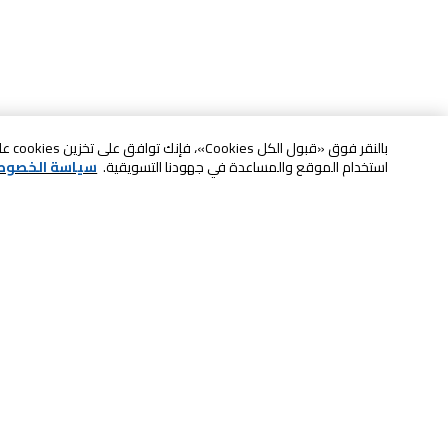
بالنقر
استخدام الموقع والمساعدة في جهودنا التسويقية.
سياسة الخصوص
خدمة العملاء
الصيانة والضمان
ابقى على تواصل معنا
الاسترجاع و التبديل
الدفع بأمان عبر الانترنت
الشحن والتسليم
تواصل معنا عبر الدردشة للحصول على
لا تشيل همها حنًا نوصلها
المساعدة
سكان آند جو
اتصل بنا للحصول على المساعدة
8004414446
خدمة الدفع الذاتي