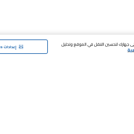
 فوق «قبول الكل Cookies»، فإنك توافق على تخزين cookies على جهازك لتحسين التنقل في الموقع وتحليل
إعدادات Cookies
ية
حولنا
وفر معنا
نبذة عن ماجد الفطيم
بطاقة الهدايا
نبذة عن كارفور
SHARE برنامج الولاء
حول ماجد الفطيم كارفور و المجتمع ماركات
كارفور
العلامات التجارية
وظائف
بيع معنا