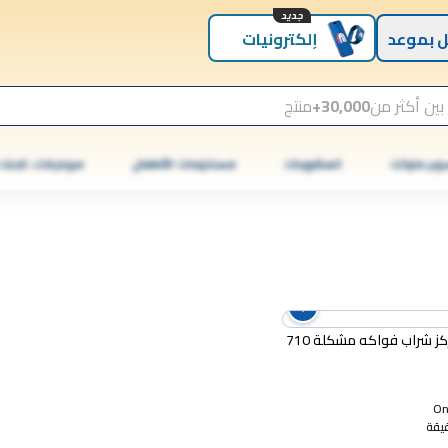
جديد
 بموعد
إلكترونيات
بين أكثر من
30,000+
منتج
وبر ماركت
المشروبات
مستلزمات الأطفال
موبايلات، تابلت
تونو مركز شراب فواكه مشكلة 710
Onl