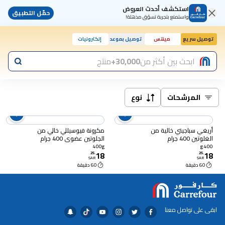
استكشف أحدث العروض
حمّل التطبيق
واستمتع بتجربة تسوّق مذهلة!
توصيل سريع
مينتس
توصيل بموعد
إلكترونيات
ابحث بين أكثر من
30,000+
منتج
المرشحات
نوع
أريغي سباجيتي خالية من
مكرونة فيوسيللي خالي من
الغلوتين 400 جرام
الجلوتين عضوي 400 جرام
400g
400 g
18
18
25
.
25
.
SAR
SAR
60 دقيقة
60 دقيقة
ابقى على تواصل معنا