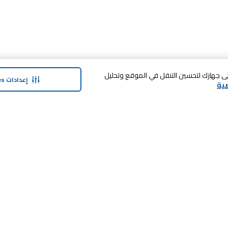
 فوق «قبول الكل Cookies»، فإنك توافق على تخزين cookies على جهازك لتحسين التنقل في الموقع وتحليل
إعدادات Cookies
ية
حولنا
وفر معنا
نبذة عن ماجد الفطيم
بطاقة الهدايا
نبذة عن كارفور
SHARE برنامج الولاء
حول ماجد الفطيم كارفور و المجتمع ماركات
كارفور
العلامات التجارية
وظائف
بيع معنا