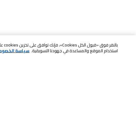
بالنقر
استخدام الموقع والمساعدة في جهودنا التسويقية.
سياسة الخصوص
خدمة العملاء
الصيانة والضمان
ابقى على تواصل معنا
الاسترجاع و التبديل
الدفع بأمان عبر الانترنت
الشحن والتسليم
تواصل معنا عبر الدردشة للحصول على
لا تشيل همها حنًا نوصلها
المساعدة
سكان آند جو
اتصل بنا للحصول على المساعدة
8004414446
خدمة الدفع الذاتي