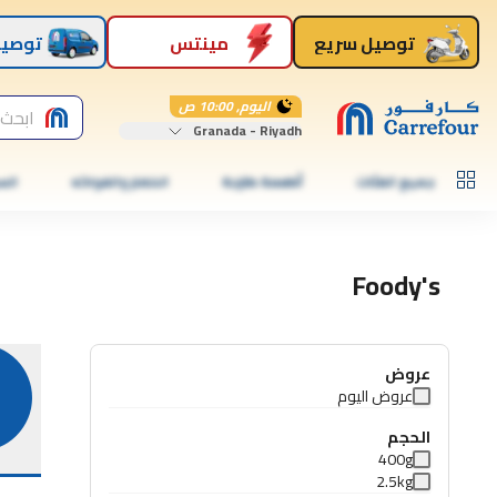
توصيل سريع
مينتس
توصيل
اليوم, 10:00 ص
ابحث 
Granada - Riyadh
جميع الفئات
أطعمة طازجة
الخضار والفواكه
الس
Foody's
عروض
عروض اليوم
الحجم
400g
2.5kg