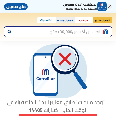
استكشف أحدث العروض
حمّل التطبيق
واستمتع بتجربة تسوّق مذهلة!
توصيل سريع
مينتس
توصيل بموعد
إلكترونيات
ابحث بين أكثر من
30,000+
منتج
لا توجد منتجات تطابق معايير البحث الخاصة بك في
الوقت الحالي.اختبارات
14405