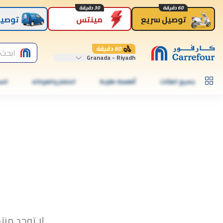
60 دقيقة
30 دقيقة
توصيل سريع
مينتس
توصيل
60 دقيقة
ابحث 
Granada - Riyadh
جميع الفئات
أطعمة طازجة
الخضار والفواكه
الس
لا توجد منت