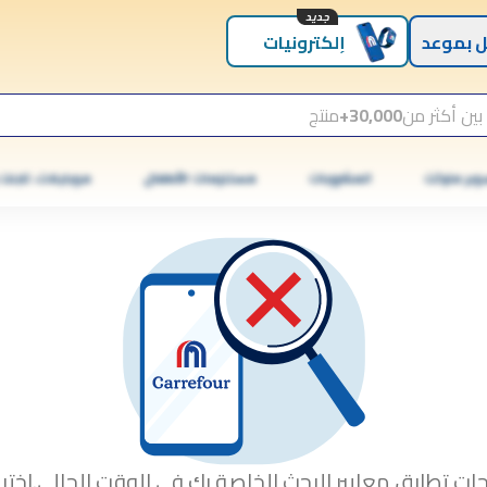
جديد
 بموعد
إلكترونيات
بين أكثر من
30,000+
منتج
وبر ماركت
المشروبات
مستلزمات الأطفال
موبايلات، تابلت
جات تطابق معايير البحث الخاصة بك في الوقت الحالي.اختبا