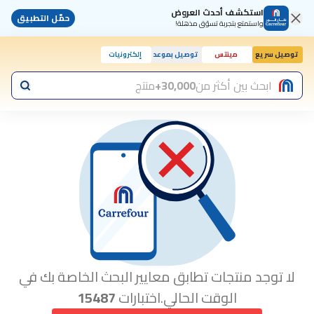
استكشف أحدث العروض
حمّل التطبيق
واستمتع بتجربة تسوّق مذهلة!
توصيل سريع
مينتس
توصيل بموعد
إلكترونيات
ابحث بين أكثر من
30,000+
منتج
لا توجد منتجات تطابق معايير البحث الخاصة بك في
الوقت الحالي.اختبارات
15487