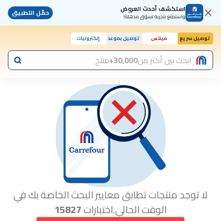
استكشف أحدث العروض
حمّل التطبيق
واستمتع بتجربة تسوّق مذهلة!
توصيل سريع
مينتس
توصيل بموعد
إلكترونيات
ابحث بين أكثر من
30,000+
منتج
لا توجد منتجات تطابق معايير البحث الخاصة بك في
الوقت الحالي.اختبارات
15827