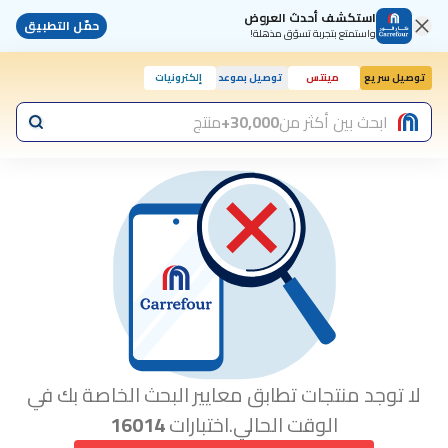
استكشف أحدث العروض
حمّل التطبيق
واستمتع بتجربة تسوّق مذهلة!
توصيل سريع
مينتس
توصيل بموعد
إلكترونيات
اليوم, 10:00 ص
ابحث بين أكثر من
30,000+
منتج
لا توجد منتجات تطابق معايير البحث الخاصة بك في
الوقت الحالي.اختبارات
16014