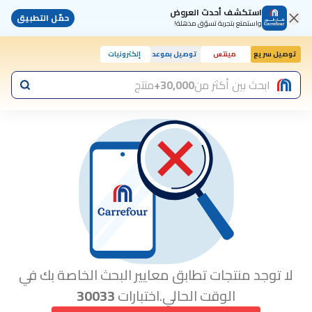
استكشف أحدث العروض
حمّل التطبيق
واستمتع بتجربة تسوّق مذهلة!
توصيل سريع
مينتس
توصيل بموعد
إلكترونيات
ابحث بين أكثر من
30,000+
منتج
لا توجد منتجات تطابق معايير البحث الخاصة بك في
الوقت الحالي.اختبارات
30033