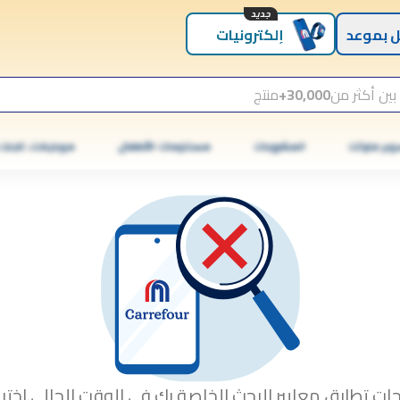
جديد
 بموعد
إلكترونيات
بين أكثر من
30,000+
منتج
وبر ماركت
المشروبات
مستلزمات الأطفال
موبايلات، تابلت
جات تطابق معايير البحث الخاصة بك في الوقت الحالي.اختبا