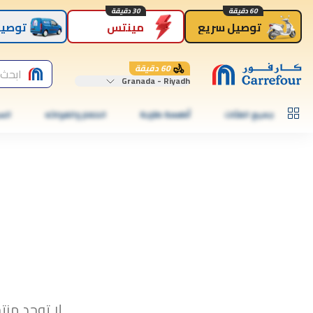
60 دقيقة
30 دقيقة
توصيل سريع
مينتس
توصيل
60 دقيقة
ابحث 
Granada - Riyadh
جميع الفئات
أطعمة طازجة
الخضار والفواكه
الس
لا توجد منت