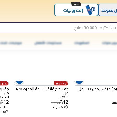
جديد
 بموعد
إلكترونيات
بين أكثر من
30,000+
منتج
وبر ماركت
المشروبات
مستلزمات الأطفال
موبايلات، تابلت
17% OFF
17% OFF
نظيف، ليمون، 500 مل
جف بخاخ فائق السرعة للمطبخ، 470
مل
مل
470ml
470ml
12
12
30
.
30
.
14.75
SAR
SAR
60 دقيقة
 3 left
60 دقيقة