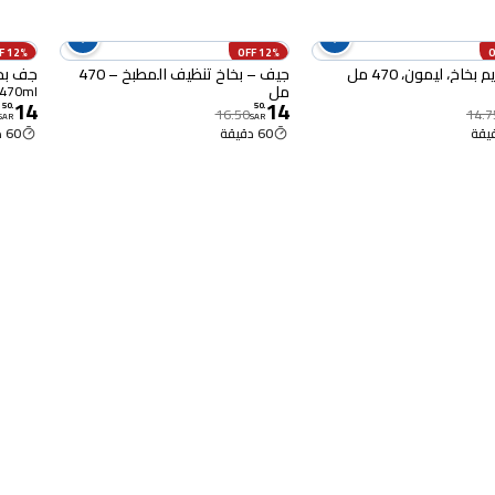
12% OFF
12% OFF
خاخ، ليمون، 470 مل
جيف – بخاخ تنظيف المطبخ – 470
جف بخا
مل
470ml
14
14
50
.
50
.
16.50
14.7
SAR
SAR
60 دقيقة
60 دقيقة