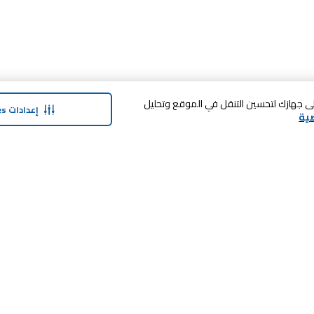
 فوق «قبول الكل Cookies»، فإنك توافق على تخزين cookies على جهازك لتحسين التنقل في الموقع وتحليل
إعدادات Cookies
ية
حولنا
وفر معنا
نبذة عن ماجد الفطيم
بطاقة الهدايا
نبذة عن كارفور
SHARE برنامج الولاء
حول ماجد الفطيم كارفور و المجتمع ماركات
كارفور
العلامات التجارية
وظائف
بيع معنا