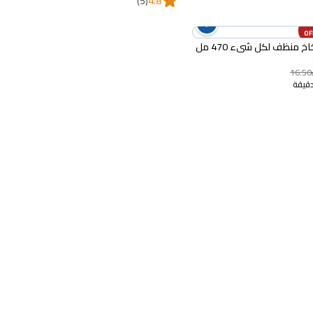
(5)
4.8
خ منظف لكل شيء 470 مل
16.50