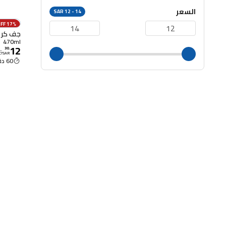
السعر
SAR 12 - 14
17% OFF
جف كريم ب
470ml
12
30
.
5
SAR
60 دقيقة