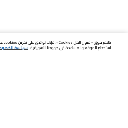
بالنقر
استخدام الموقع والمساعدة في جهودنا التسويقية.
سياسة الخصوص
خدمة العملاء
الصيانة والضمان
ابقى على تواصل معنا
الاسترجاع و التبديل
الدفع بأمان عبر الانترنت
الشحن والتسليم
تواصل معنا عبر الدردشة للحصول على
لا تشيل همها حنًا نوصلها
المساعدة
سكان آند جو
اتصل بنا للحصول على المساعدة
8004414446
خدمة الدفع الذاتي