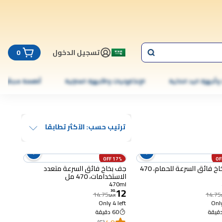
تسجيل الدخول
0
 وأجهزة اليد الذكية
الإلكترونيات والأجهزة المنزلية
أطعمة مجمّدة
ترتيب حسب: الآكثر تطابقا
17% OFF
جف بخاخ فائق السرعة للحمام، 470
جف بخاخ فائق السرعة متعدد
الاستخدامات، 470 مل
470ml
12
30
.
14.75
14.75
SAR
Only 4 left
Only
60 دقيقة