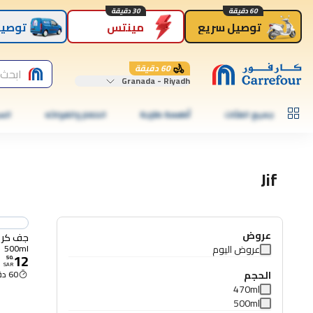
60 دقيقة
30 دقيقة
توصيل سريع
مينتس
توصيل
60 دقيقة
ابحث 
Granada - Riyadh
جميع الفئات
أطعمة طازجة
الخضار والفواكه
الس
Jif
عروض
جف كريم ت
عروض اليوم
500ml
12
50
.
SAR
الحجم
60 دقيقة
470ml
500ml