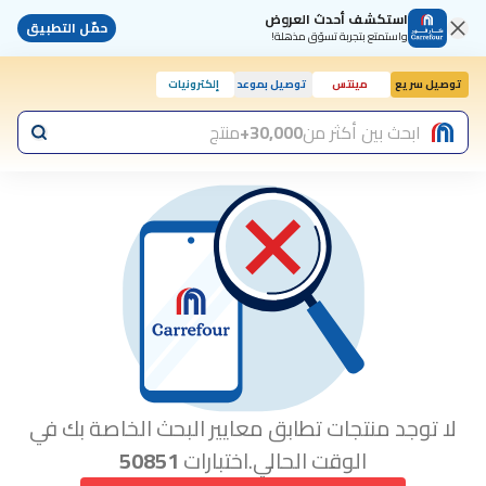
استكشف أحدث العروض
حمّل التطبيق
واستمتع بتجربة تسوّق مذهلة!
توصيل سريع
مينتس
توصيل بموعد
إلكترونيات
ابحث بين أكثر من
30,000+
منتج
لا توجد منتجات تطابق معايير البحث الخاصة بك في
الوقت الحالي.اختبارات
50851