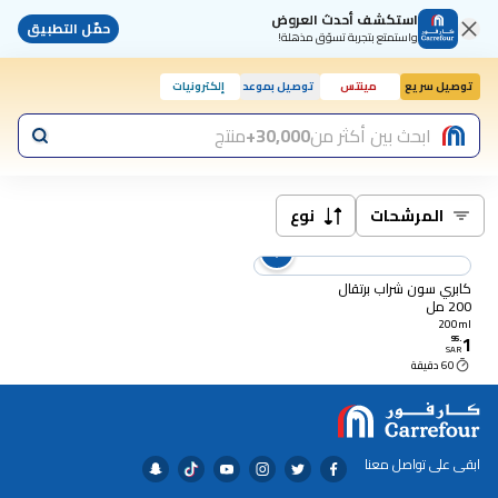
استكشف أحدث العروض
حمّل التطبيق
واستمتع بتجربة تسوّق مذهلة!
توصيل سريع
مينتس
توصيل بموعد
إلكترونيات
ابحث بين أكثر من
30,000+
منتج
المرشحات
نوع
كابري سون شراب برتقال
200 مل
200ml
1
95
.
SAR
60 دقيقة
ابقى على تواصل معنا