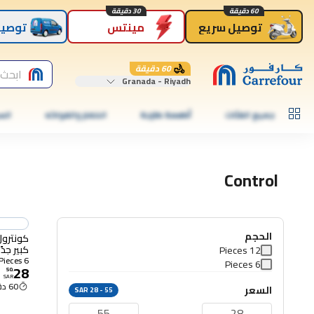
60 دقيقة
30 دقيقة
توصيل سريع
مينتس
توصيل
60 دقيقة
ابحث 
Granada - Riyadh
جميع الفئات
أطعمة طازجة
الخضار والفواكه
الس
Control
الحجم
كونترول
كبير جدًا، 6 ق
12 Pieces
6 Pieces
6 Pieces
28
50
.
SAR
60 دقيقة
السعر
SAR 28 - 55