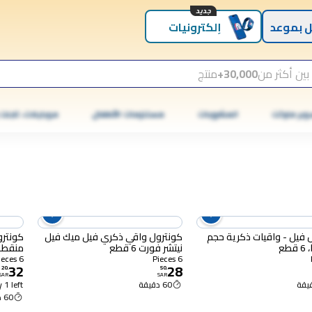
جديد
 بموعد
إلكترونيات
بين أكثر من
30,000+
منتج
وبر ماركت
المشروبات
مستلزمات الأطفال
موبايلات، تابلت
 فيل - واقيات ذكرية حجم
كونترول واقي ذكري فيل ميك فيل
كونترو
طع
نيتشر فورت 6 قطع
منقطة مث
6 Pieces
6 Pieces
32
28
20
.
50
.
SAR
SAR
60 دقيقة
 1 left
60 دقيقة