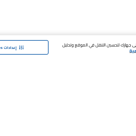
 فوق «قبول الكل Cookies»، فإنك توافق على تخزين cookies على جهازك لتحسين التنقل في الموقع وتحليل
إعدادات Cookies
ية
حولنا
وفر معنا
نبذة عن ماجد الفطيم
بطاقة الهدايا
نبذة عن كارفور
SHARE برنامج الولاء
حول ماجد الفطيم كارفور و المجتمع ماركات
كارفور
العلامات التجارية
وظائف
بيع معنا