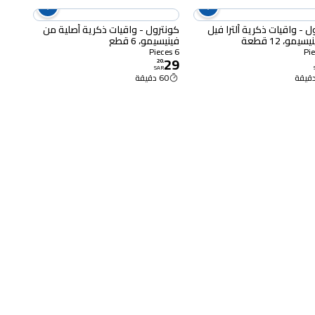
ل - واقيات ذكرية ألترا فيل
كونترول - واقيات ذكرية أصلية من
مو، 12 قطعة
فينيسيمو، 6 قطع
6 Pieces
29
20
.
SAR
60 دقيقة