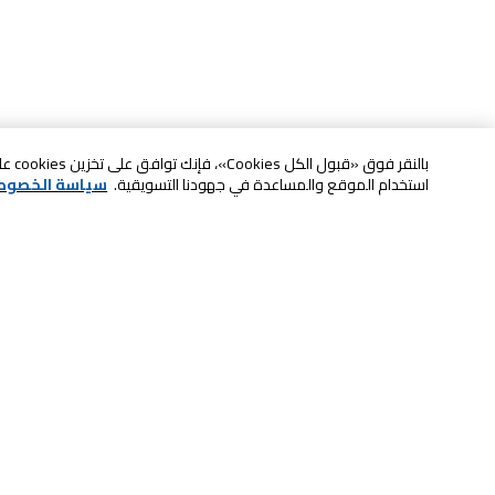
بالنقر
استخدام الموقع والمساعدة في جهودنا التسويقية.
سياسة الخصوص
خدمة العملاء
الصيانة والضمان
ابقى على تواصل معنا
الاسترجاع و التبديل
الدفع بأمان عبر الانترنت
الشحن والتسليم
تواصل معنا عبر الدردشة للحصول على
لا تشيل همها حنًا نوصلها
المساعدة
سكان آند جو
اتصل بنا للحصول على المساعدة
8004414446
خدمة الدفع الذاتي