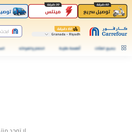
60 دقيقة
30 دقيقة
توصيل سريع
مينتس
توصيل
60 دقيقة
ابحث 
Granada - Riyadh
جميع الفئات
أطعمة طازجة
الخضار والفواكه
الس
لا توجد منت