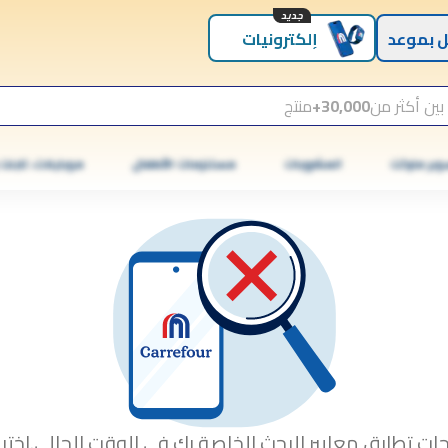
جديد
 بموعد
إلكترونيات
بين أكثر من
30,000+
منتج
وبر ماركت
المشروبات
مستلزمات الأطفال
موبايلات، تابلت
جات تطابق معايير البحث الخاصة بك في الوقت الحالي.اختبا