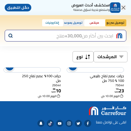
استكشف أحدث العروض
حمّل التطبيق
واستمتع بتجربة تسوّق مذهلة!
توصيل سريع
مينتس
توصيل بموعد
إلكترونيات
اليوم, 10:00 ص
ابحث بين أكثر من
30,000+
منتج
المرشحات
نوع
جرانت عصير تفاح طبيعي
جرانت 100% عصير تفاح 250
100 % 750 مل
مل
250ml
750ml
10
23
00
.
10
.
SAR
SAR
اليوم 10:00 ص
اليوم 10:00 ص
ابقى على تواصل معنا