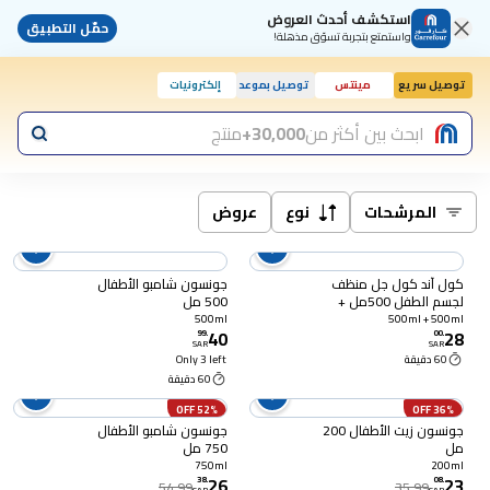
استكشف أحدث العروض
حمّل التطبيق
واستمتع بتجربة تسوّق مذهلة!
توصيل سريع
مينتس
توصيل بموعد
إلكترونيات
ابحث بين أكثر من
30,000+
منتج
المرشحات
نوع
عروض
كول آند كول جل منظف
جونسون شامبو الأطفال
لجسم الطفل 500مل +
500 مل
500مل مجانا
500ml
500ml + 500ml
40
28
99
.
00
.
SAR
SAR
60 دقيقة
Only 3 left
60 دقيقة
52% OFF
36% OFF
جونسون زيت الأطفال 200
جونسون شامبو الأطفال
مل
750 مل
750ml
200ml
26
23
38
.
08
.
54.99
35.99