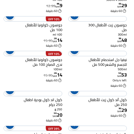
9
29
88
.
00
.
12.99
SAR
SAR
60 دقيقة
60 دقيقة
10% OFF
جونسون زيت الأطفال 300
جونسون كولونيا للأطفال
مل
100 مل
100 ml
300ml
14
48
28
.
99
.
15.95
SAR
SAR
60 دقيقة
60 دقيقة
10% OFF
نيفيا جل استحمام للأطفال
جونسون كولونيا للأطفال
للجسم والشعر 500 مل
ندى الصباح 100 مل
100ml
500ml
14
53
28
.
50
.
15.95
SAR
SAR
Only 4 left
60 دقيقة
60 دقيقة
كول آند كول زيت للأطفال
كول اند كول بودرة اطفال
250 مل
250 جرام
29
90
.
250 g
SAR
20
50
.
60 دقيقة
SAR
60 دقيقة
39% OFF