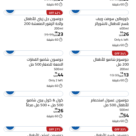
SAR
SAR
60 دقيقة
60 دقيقة
42% OFF
كوزمالين سوفت ويف
جونسون جل زيتي للأطفال
بلسم للاطفال ناتشورالز
برائحة الزهور المنعشة 200
بخلاصة الفراولة 400 مل
مل
200ml
400ml
23
26
08
.
50
.
39.99
SAR
SAR
Only 4 left
60 دقيقة
60 دقيقة
34% OFF
جونسونز شامبو للأطفال
جونسون شامبو القطرات
200 مل
الامعة للصغار 500 مل
500ml
200ml
44
13
75
.
18
.
19.99
SAR
SAR
60 دقيقة
Only 2 left
60 دقيقة
جونسون غسول استحمام
كول & كول بيبي شامبو
للأطفال 500 مل
500 مل + 500 مل مجاناً
26
00
.
500ml
SAR
54
99
.
60 دقيقة
SAR
60 دقيقة
27% OFF
33% OFF
جونسون بلسم للأطفال
جونسون لوشن للأطفال