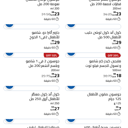
قطرات لامعة 200 مل
نعومة 200 مل
200 ml
200ml
23
23
08
.
08
.
31.50
34.25
SAR
SAR
60 دقيقة
60 دقيقة
كول آند كول لوشن حليب
جارنير ألترا دو، شامبو
الأطفال 500 مل
للأطفال 2في1 الخوخ
29
29
400مل
00
.
00
.
SAR
SAR
60 دقيقة
60 دقيقة
10% OFF
39% OFF
هايجين كيدز كير شامبو
جونسون 2 في 1 شامبو
وغسول للجسم فيلو توت
وبلسم الشعر 200 مل
بري بري 500 مل
200ml
500ml
23
18
08
.
68
.
25.75
30.75
SAR
SAR
60 دقيقة
60 دقيقة
جونسون صابون الأطفال
كول أند كول معطّر
125 جرام
للأطفال أزرق 250 مل
250 ml
125 g
27
7
50
.
00
.
SAR
SAR
60 دقيقة
60 دقيقة
جونسون بودرة أطفال 400
هيمالايا للاطفال لطيف