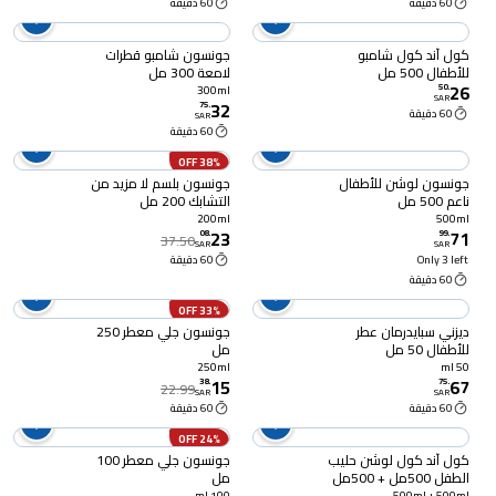
60 دقيقة
60 دقيقة
كول آند كول شامبو
جونسون شامبو قطرات
للأطفال 500 مل
لامعة 300 مل
26
50
.
300ml
SAR
32
75
.
60 دقيقة
SAR
60 دقيقة
38% OFF
جونسون لوشن للأطفال
جونسون بلسم لا مزيد من
ناعم 500 مل
التشابك 200 مل
200ml
500ml
23
71
08
.
99
.
37.50
SAR
SAR
Only 3 left
60 دقيقة
60 دقيقة
33% OFF
ديزني سبايدرمان عطر
جونسون جلي معطر 250
للأطفال 50 مل
مل
250ml
50 ml
15
67
38
.
75
.
22.99
SAR
SAR
60 دقيقة
60 دقيقة
24% OFF
كول آند كول لوشن حليب
جونسون جلي معطر 100
الطفل 500مل + 500مل
مل
مجاناً
100 ml
500ml + 500ml