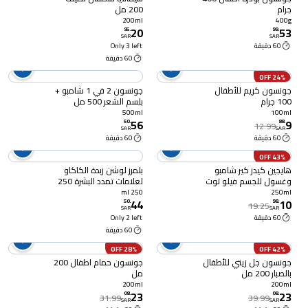
جرام
200 مل
200ml
400g
20
53
95
.
99
.
SAR
SAR
60 دقيقة
Only 3 left
60 دقيقة
24% OFF
جونسون كريم للأطفال
جونسون 2 في 1 شامبو +
100 جرام
بلسم الشعر 500 مل
500ml
100ml
56
9
50
.
88
.
12.99
SAR
SAR
60 دقيقة
60 دقيقة
43% OFF
هايجين كيدز كير شامبو
بلمرز لوشن زبدة الكاكاو
وغسول للجسم فيلو توت
لعلامات تمدد البشرة 250
بري بري 250 مل
مل
250 ml
250ml
44
10
50
.
98
.
19.25
SAR
SAR
60 دقيقة
Only 2 left
60 دقيقة
28% OFF
42% OFF
جونسون جل زيتي للأطفال
جونسون حمام اطفال 200
بالصبار 200 مل
مل
200ml
200ml
23
23
08
.
08
.
31.99
39.99
SAR
SAR