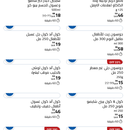
بالمرز كريم تركيبة زبدة
هايجين كيدز كير شامبو
الكاكاو لعلامات الترهل
وغسول للجسم بيبو كرز
125 جرام
وفراولة 500 مل
500ml
125 g
18
46
68
.
50
.
30.75
SAR
SAR
60 دقيقة
60 دقيقة
جونسون زيت للأطفال
كول آند كول جل غسيل
ماقبل النوم 300 مل
للأطفال 250 مل
19
50
.
300 ml
SAR
58
99
.
60 دقيقة
SAR
60 دقيقة
33% OFF
جونسون جلي غير معطر
كول آند كول لوشن
250 مل
بالحليب مرطب لبشرة
19
الأطفال 250 مل
50
.
250g
SAR
15
38
.
22.99
60 دقيقة
SAR
60 دقيقة
كول & كول بيبي شايمبو
كول آند كول غسول
بابونج 250 مل
أطفال خفيف ولطيف
46
للغاية 1 لتر - أبيض
50
.
250 ml
SAR
15
50
.
60 دقيقة
SAR
60 دقيقة
29% OFF
38% OFF