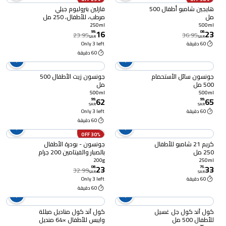
هايجين شامبو أطفال 500
فازلين بتروليوم جيلي
مل
مرطب، للأطفال، 250 مل
250ml
500ml
16
23
99
.
08
.
23.95
36.95
SAR
SAR
60 دقيقة
Only 3 left
60 دقيقة
جونسون سائل الأستحمام
جونسون زيت الأطفال 500
500 مل
مل
500ml
500ml
62
65
99
.
99
.
SAR
SAR
60 دقيقة
Only 3 left
60 دقيقة
30% OFF
كريم 21 شامبو للأطفال
جونسون - بودرة الأطفال
250 مل
بالصبار والفيتامين 200 جرام
200g
250ml
23
33
08
.
75
.
32.99
SAR
SAR
60 دقيقة
Only 3 left
60 دقيقة
كول آند كول جل غسيل
كول آند كول مناديل مبللة
للأطفال 500 مل
وايبس للأطفال ×64 منديل