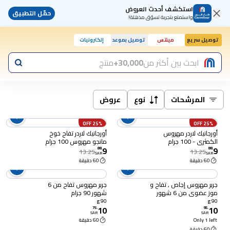
استكشف أحدث العروض
حمّل التطبيق
واستمتع بتجربة تسوّق مذهلة!
توصيل سريع
مينتس
توصيل بموعد
إلكترونيات
ابحث بين أكثر من
30,000+
منتج
المرشحات
نوع
عروض
25% OFF
25% OFF
أورجانيك لاردر مهروس
أورجانيك لاردر تفاح خوخ
الكمثرى - 100 جرام
مانجو مهروس 100 جرام
9
9
88
.
88
.
13.25
13.25
SAR
SAR
60 دقيقة
60 دقيقة
جربر مهروس إجاص , تفاح و
جربر مهروس تفاح من 6
موز عضوي من 6 شهور
شهور 90 جرام
90 جرام
90 g
90 g
10
10
75
.
95
.
SAR
SAR
Only 1 left
60 دقيقة
60 دقيقة