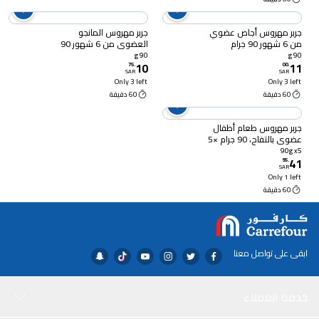
جربر مهروس أجاص عضوي
جربر مهروس المانجو
من 6 شهور 90 جرام
العضوي من 6 شهور 90
جرام
90 g
90 g
10
11
75
.
00
.
SAR
SAR
Only 3 left
Only 3 left
60 دقيقة
60 دقيقة
جربر مهروس طعام أطفال
عضوي بالتفاح، 90 جرام ×5
90g x5
41
95
.
SAR
Only 1 left
60 دقيقة
ابقى على تواصل معنا
خدمة العملاء