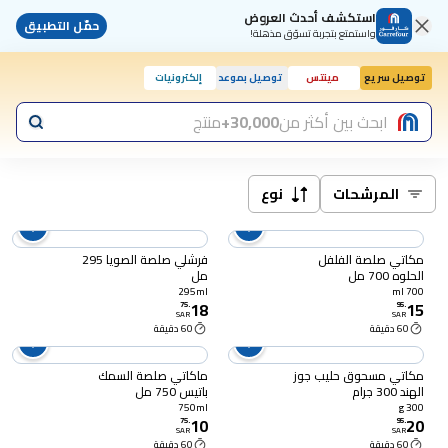
استكشف أحدث العروض
حمّل التطبيق
واستمتع بتجربة تسوّق مذهلة!
توصيل سريع
مينتس
توصيل بموعد
إلكترونيات
ابحث بين أكثر من
30,000+
منتج
المرشحات
نوع
مكاتي صلصة الفلفل
فرشلي صلصة الصويا 295
الحلوه 700 مل
مل
295ml
700 ml
18
15
75
.
95
.
SAR
SAR
60 دقيقة
60 دقيقة
مكاتي مسحوق حليب جوز
ماكاتي صلصة السمك
الهند 300 جرام
باتيس 750 مل
750ml
300 g
10
20
75
.
95
.
SAR
SAR
60 دقيقة
60 دقيقة