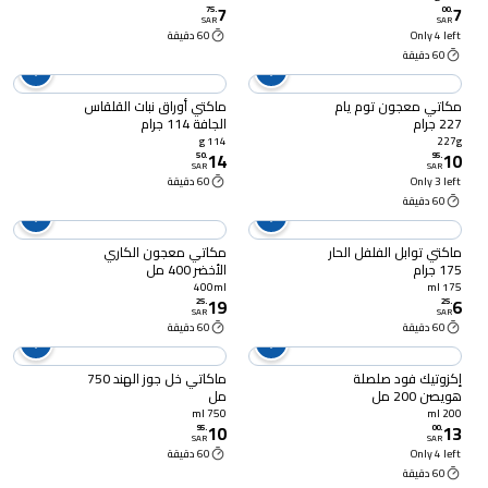
7
7
75
.
00
.
SAR
SAR
Only 4 left
60 دقيقة
60 دقيقة
مكاتي معجون توم يام
ماكتي أوراق نبات القلقاس
227 جرام
الجافة 114 جرام
114 g
227g
14
10
50
.
95
.
SAR
SAR
Only 3 left
60 دقيقة
60 دقيقة
ماكتي توابل الفلفل الحار
مكاتي معجون الكاري
175 جرام
الأخضر 400 مل
400ml
175 ml
19
6
25
.
25
.
SAR
SAR
60 دقيقة
60 دقيقة
إكزوتيك فود صلصلة
ماكاتي خل جوز الهند 750
هويصن 200 مل
مل
750 ml
200 ml
10
13
95
.
00
.
SAR
SAR
Only 4 left
60 دقيقة
60 دقيقة