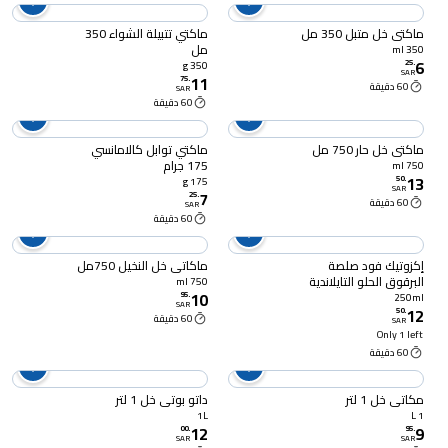
ماكتي خل متبل 350 مل
ماكتي تتبيلة الشواء 350
مل
350 ml
6
25
.
350 g
SAR
11
75
.
60 دقيقة
SAR
60 دقيقة
ماكتي خل حار 750 مل
ماكتي توابل كالامانسي
175 جرام
750 ml
13
50
.
175 g
SAR
7
25
.
60 دقيقة
SAR
60 دقيقة
إكزوتيك فود صلصة
ماكاتي خل النخيل 750مل
البرقوق الحلو التايلاندية
750 ml
10
الأصلية 250مل
95
.
250ml
SAR
12
50
.
60 دقيقة
SAR
Only 1 left
60 دقيقة
مكاتي خل 1 لتر
داتو بوتي خل 1 لتر
1L
1 L
12
9
00
.
95
.
SAR
SAR