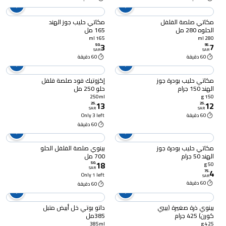
مكاتي صلصة الفلفل
مكاتي حليب جوز الهند
الحلوه 280 مل
165 مل
165 ml
280 ml
3
7
50
.
95
.
SAR
SAR
60 دقيقة
60 دقيقة
مكاتي حليب بودرة جوز
إكزوتيك فود صلصة فلفل
الهند 150 جرام
حلو 250 مل
250ml
150 g
13
12
25
.
25
.
SAR
SAR
60 دقيقة
Only 3 left
60 دقيقة
مكاتي حليب بودرة جوز
بينوي صلصة الفلفل الحلو
الهند 50 جرام
700 مل
18
50
.
50 g
SAR
4
75
.
Only 1 left
SAR
60 دقيقة
60 دقيقة
بينوي ذرة صغيرة (بيبي
داتو بوتي خل أبيض متبل
كورن) 425 جرام
385مل
385ml
425 g