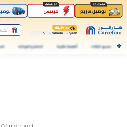
60 دقيقة
30 دقيقة
توصيل سريع
مينتس
توصيل
60 دقيقة
ابحث 
Granada - Riyadh
جميع الفئات
أطعمة طازجة
الخضار والفواكه
الس
لا توجد منتجات 