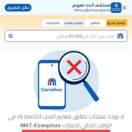
استكشف أحدث العروض
حمّل التطبيق
واستمتع بتجربة تسوّق مذهلة!
توصيل سريع
مينتس
توصيل بموعد
إلكترونيات
اليوم, 10:00 ص
ابحث بين أكثر من
30,000+
منتج
لا توجد منتجات تطابق معايير البحث الخاصة بك في
الوقت الحالي.اختبارات
MKT-Ezonpinzv